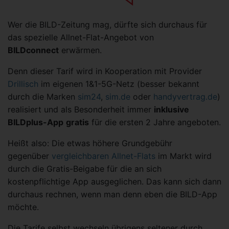
Wer die BILD-Zeitung mag, dürfte sich durchaus für
das spezielle Allnet-Flat-Angebot von
BILDconnect
erwärmen.
Denn dieser Tarif wird in Kooperation mit Provider
Drillisch
im eigenen 1&1-5G-Netz (besser bekannt
durch die Marken
sim24
,
sim.de
oder
handyvertrag.de
)
realisiert und als Besonderheit immer
inklusive
BILDplus-App
gratis
für die ersten 2 Jahre angeboten.
Heißt also: Die etwas höhere Grundgebühr
gegenüber
vergleichbaren Allnet-Flats
im Markt wird
durch die Gratis-Beigabe für die an sich
kostenpflichtige App ausgeglichen. Das kann sich dann
durchaus rechnen, wenn man denn eben die BILD-App
möchte.
Die Tarife selbst wechseln übrigens seltener durch,