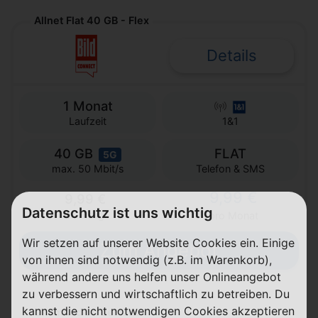
Allnet Flat 40 GB - Flex
Details
1 Monat
Laufzeit
1&1
40 GB
FLAT
5G
Telefon & SMS
max. 50 Mbit/s
9,99 €
9,99 €
Datenschutz ist uns wichtig
einmalig
pro Monat
Wir setzen auf unserer Website Cookies ein. Einige
Zum Angebot
von ihnen sind notwendig (z.B. im Warenkorb),
während andere uns helfen unser Onlineangebot
zu verbessern und wirtschaftlich zu betreiben. Du
kannst die nicht notwendigen Cookies akzeptieren
Unlimited on demand