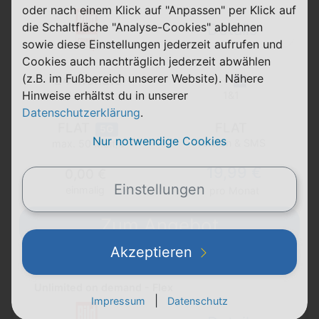
oder nach einem Klick auf "Anpassen" per Klick auf
die Schaltfläche "Analyse-Cookies" ablehnen
Details
sowie diese Einstellungen jederzeit aufrufen und
Cookies auch nachträglich jederzeit abwählen
(z.B. im Fußbereich unserer Website). Nähere
24 Monate
Hinweise erhältst du in unserer
Laufzeit
1&1
Datenschutzerklärung
.
FLAT
FLAT
5G
Nur notwendige Cookies
Telefon & SMS
max. 50 Mbit/s
19,99 €
0,00 €
Einstellungen
einmalig
pro Monat
Zum Angebot
Akzeptieren
Unlimited on demand - Flex
|
Impressum
Datenschutz