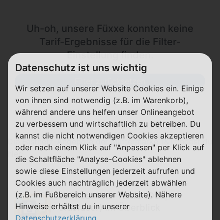
Uh-oh, unsere Füxxe konnten keine
Tarif-Ergebnisse für die Filter-
Einstellung finden.
Datenschutz ist uns wichtig
Filter zurücksetzen
Wir setzen auf unserer Website Cookies ein. Einige
von ihnen sind notwendig (z.B. im Warenkorb),
während andere uns helfen unser Onlineangebot
zu verbessern und wirtschaftlich zu betreiben. Du
kannst die nicht notwendigen Cookies akzeptieren
Die
Festnetz-Angebote der Muttermarke 1&1
findest du
oder nach einem Klick auf "Anpassen" per Klick auf
hier:
die Schaltfläche "Analyse-Cookies" ablehnen
sowie diese Einstellungen jederzeit aufrufen und
Cookies auch nachträglich jederzeit abwählen
(z.B. im Fußbereich unserer Website). Nähere
1&1 Festnetz-Tarife (DSL,
Hinweise erhältst du in unserer
Glasfaser) im Überblick
Datenschutzerklärung
.