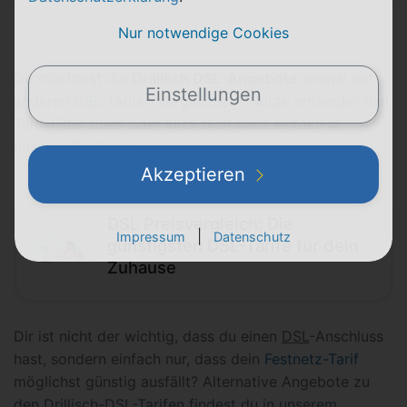
Nur notwendige Cookies
Du möchtest die
Drillisch DSL-Angebote
einmal mit
Einstellungen
anderen
DSL-Tarifen vergleichen
? Nutze entweder den
Tarif-Filter oben oder klick dich ganz einfach in
unseren Rechner:
Akzeptieren
DSL Preisvergleich: Die
|
Impressum
Datenschutz
günstigsten DSL-Tarife für dein
Zuhause
Dir ist nicht der wichtig, dass du einen
DSL
-Anschluss
hast, sondern einfach nur, dass dein
Festnetz-Tarif
möglichst günstig ausfällt? Alternative Angebote zu
den Drillisch-DSL-Tarifen findest du in unserem