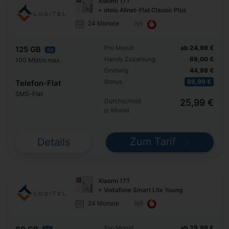
Xiaomi 17T
+ otelo Allnet-Flat Classic Plus
24 Monate
Pro Monat
ab 24,99 €
125 GB
5G
Handy Zuzahlung
69,00 €
100 Mbit/s max.
Einmalig
44,98 €
Bonus
89,99 €
Telefon-Flat
SMS-Flat
Durchschnitt
25,99 €
p. Monat
Zum Tarif
Details
Xiaomi 17T
+ Vodafone Smart Lite Young
24 Monate
Pro Monat
ab 29,99 €