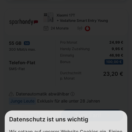
Xiaomi 17T
+ Vodafone Smart Entry Young
24 Monate
Pro Monat
24,99 €
55 GB
5G
Handy Zuzahlung
9,95 €
300 Mbit/s max.
Einmalig
46,98 €
Bonus
100,00 €
Telefon-Flat
SMS-Flat
Durchschnitt
23,20 €
p. Monat
Datenautomatik abwählbar ⓘ
Junge Leute
Exklusiv für alle unter 28 Jahren
Zum Tarif
Details
Datenschutz ist uns wichtig
Wir setzen auf unserer Website Cookies ein. Einige