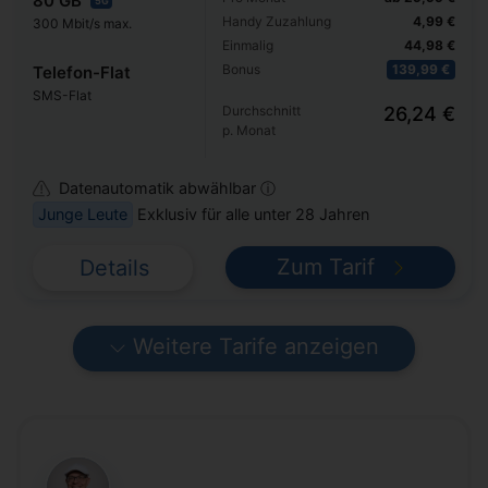
80 GB
5G
Handy Zuzahlung
4,99 €
300 Mbit/s max.
Einmalig
44,98 €
Bonus
139,99 €
Telefon-Flat
SMS-Flat
Durchschnitt
26,24 €
p. Monat
Datenautomatik abwählbar ⓘ
Junge Leute
Exklusiv für alle unter 28 Jahren
Zum Tarif
Details
Weitere Tarife anzeigen
CB