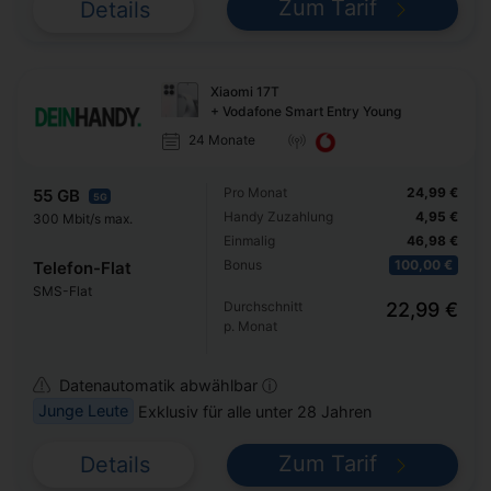
Zum Tarif
Details
Xiaomi 17T
+ Vodafone Smart Entry Young
24 Monate
Pro Monat
24,99 €
55 GB
5G
Handy Zuzahlung
4,95 €
300 Mbit/s max.
Einmalig
46,98 €
Bonus
100,00 €
Telefon-Flat
SMS-Flat
Durchschnitt
22,99 €
p. Monat
Datenautomatik abwählbar ⓘ
Junge Leute
Exklusiv für alle unter 28 Jahren
Zum Tarif
Details