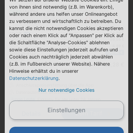
Xiaomi 17T
von ihnen sind notwendig (z.B. im Warenkorb),
+ Vodafone Smart Entry Young
während andere uns helfen unser Onlineangebot
24 Monate
zu verbessern und wirtschaftlich zu betreiben. Du
kannst die nicht notwendigen Cookies akzeptieren
Pro Monat
24,99 €
55 GB
5G
oder nach einem Klick auf "Anpassen" per Klick auf
Handy Zuzahlung
99,95 €
300 Mbit/s max.
die Schaltfläche "Analyse-Cookies" ablehnen
Einmalig
6,99 €
sowie diese Einstellungen jederzeit aufrufen und
Bonus
100,00 €
Telefon-Flat
Cookies auch nachträglich jederzeit abwählen
SMS-Flat
(z.B. im Fußbereich unserer Website). Nähere
Durchschnitt
25,28 €
p. Monat
Hinweise erhältst du in unserer
Datenschutzerklärung
.
Anschlusspreiserstattung über die App
Nur notwendige Cookies
Datenautomatik abwählbar ⓘ
Junge Leute
Exklusiv für alle unter 28 Jahren
Einstellungen
Zum Tarif
Details