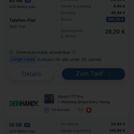
80 GB
5G
Handy Zuzahlung
9,95 €
300 Mbit/s max.
Einmalig
46,98 €
Bonus
100,00 €
Telefon-Flat
SMS-Flat
Durchschnitt
28,20 €
p. Monat
Datenautomatik abwählbar ⓘ
Junge Leute
Exklusiv für alle unter 28 Jahren
Zum Tarif
Details
Xiaomi 17T Pro
+ Vodafone Smart Entry Young
24 Monate
Pro Monat
24,99 €
55 GB
5G
Handy Zuzahlung
179,95 €
300 Mbit/s max.