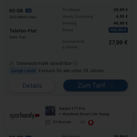
Pro Monat
29,99 €
80 GB
5G
Handy Zuzahlung
4,95 €
300 Mbit/s max.
Einmalig
46,98 €
Bonus
100,00 €
Telefon-Flat
SMS-Flat
Durchschnitt
27,99 €
p. Monat
Datenautomatik abwählbar ⓘ
Junge Leute
Exklusiv für alle unter 28 Jahren
Zum Tarif
Details
Xiaomi 17T Pro
+ Vodafone Smart Lite Young
24 Monate
Pro Monat
29,99 €