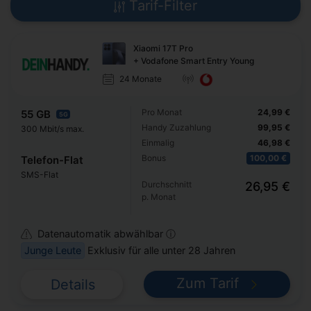
Tarif-Filter
Xiaomi 17T Pro
+ Vodafone Smart Entry Young
24 Monate
Pro Monat
24,99 €
55 GB
5G
Handy Zuzahlung
99,95 €
300 Mbit/s max.
Einmalig
46,98 €
Bonus
100,00 €
Telefon-Flat
SMS-Flat
Durchschnitt
26,95 €
p. Monat
Datenautomatik abwählbar ⓘ
Junge Leute
Exklusiv für alle unter 28 Jahren
Zum Tarif
Details