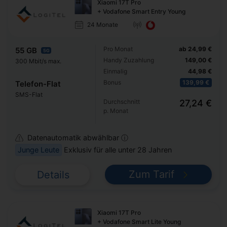
Xiaomi 17T Pro
+ Vodafone Smart Entry Young
24 Monate
Pro Monat
ab 24,99 €
55 GB
5G
Handy Zuzahlung
149,00 €
300 Mbit/s max.
Einmalig
44,98 €
Bonus
139,99 €
Telefon-Flat
SMS-Flat
Durchschnitt
27,24 €
p. Monat
Datenautomatik abwählbar ⓘ
Junge Leute
Exklusiv für alle unter 28 Jahren
Zum Tarif
Details
Xiaomi 17T Pro
+ Vodafone Smart Lite Young