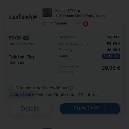
Xiaomi 17T Pro
+ Vodafone Smart Entry Young
24 Monate
Pro Monat
24,99 €
55 GB
5G
Handy Zuzahlung
99,95 €
300 Mbit/s max.
Einmalig
46,98 €
Bonus
100,00 €
Telefon-Flat
SMS-Flat
Durchschnitt
26,95 €
p. Monat
Datenautomatik abwählbar ⓘ
Junge Leute
Exklusiv für alle unter 28 Jahren
Zum Tarif
Details