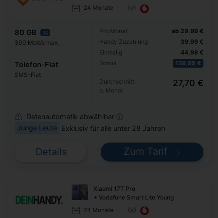
24 Monate
Pro Monat
ab 29,99 €
80 GB
5G
Handy Zuzahlung
39,99 €
300 Mbit/s max.
Einmalig
44,98 €
Bonus
139,99 €
Telefon-Flat
SMS-Flat
Durchschnitt
27,70 €
p. Monat
Datenautomatik abwählbar ⓘ
Junge Leute
Exklusiv für alle unter 28 Jahren
Zum Tarif
Details
Xiaomi 17T Pro
+ Vodafone Smart Lite Young
24 Monate