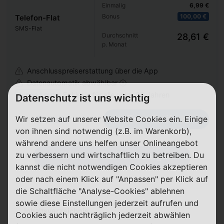
Einmalig
6,99 €
Bonus
100,00 €
Telefon-Flat
SMS-Flat
Durchschnitt
28,61 €
p. Monat
Anschlusspreiserstattung über die App
Datenautomatik abwählbar ⓘ
Junge Leute
Exklusiv für alle unter 28 Jahren
Datenschutz ist uns wichtig
Zum Tarif
Details
Wir setzen auf unserer Website Cookies ein. Einige
von ihnen sind notwendig (z.B. im Warenkorb),
während andere uns helfen unser Onlineangebot
Weitere Tarife anzeigen
zu verbessern und wirtschaftlich zu betreiben. Du
kannst die nicht notwendigen Cookies akzeptieren
oder nach einem Klick auf "Anpassen" per Klick auf
die Schaltfläche "Analyse-Cookies" ablehnen
sowie diese Einstellungen jederzeit aufrufen und
Inhaltsverzeichnis
Cookies auch nachträglich jederzeit abwählen