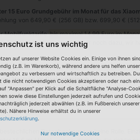
er 15 Euro Grundgebühr im Monat für das Xiaom
ehlung von 649,90 € (256 GB) bzw. 699,90 € (512
er Mobilfunktarife
bis maximal 14,99 Euro im Mona
s kommen tarifindividuell immer noch dazu, wir 
enschutz ist uns wichtig
etzen auf unserer Website Cookies ein. Einige von ihnen sin
ndig (z.B. im Warenkorb), während andere uns helfen unser
eangebot zu verbessern und wirtschaftlich zu betreiben. Du
mit Vertrag im Preisvergleich
t die nicht notwendigen Cookies akzeptieren oder nach ei
 auf "Anpassen" per Klick auf die Schaltfläche "Analyse-Coo
dy mit Vertrag sucht, wird sich wohl eher die Mittel- bi
nen sowie diese Einstellungen jederzeit aufrufen und Cooki
 ist immens: Auch günstige Smartphones sind hier erhältli
bei TARIFFUXX nehmen für dich die Xiaomi Smartphones mi
nachträglich jederzeit abwählen (z.B. im Fußbereich unserer
n!
te). Nähere Hinweise erhältst du in unserer
schutzerklärung
.
nbestechlichen Datenbankauszug keine Rolle. Ein
Nur notwendige Cookies