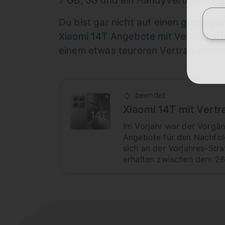
7 GB, 5G und ein Handyvertrag für un
Du bist gar nicht auf einen
günstigen
Xiaomi 14T Angebote mit Vertrag
erh
einem etwas teureren Vertrag unterm
beendet
Xiaomi 14T mit Vert
Im Vorjahr war der Vorgän
Angebote für den Nachfolg
sich an der Vorjahres-Stra
erhalten zwischen dem 26.