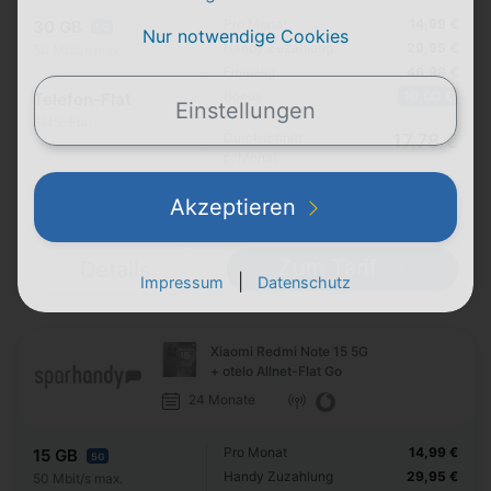
Pro Monat
14,99 €
30 GB
5G
Nur notwendige Cookies
Handy Zuzahlung
29,95 €
50 Mbit/s max.
Einmalig
46,98 €
Bonus
10,00 €
Telefon-Flat
Einstellungen
SMS-Flat
Durchschnitt
17,78 €
p. Monat
Akzeptieren
Junge Leute
Exklusiv für alle unter 29 Jahren
Zum Tarif
Details
|
Impressum
Datenschutz
Xiaomi Redmi Note 15 5G
+ otelo Allnet-Flat Go
24 Monate
Pro Monat
14,99 €
15 GB
5G
Handy Zuzahlung
29,95 €
50 Mbit/s max.