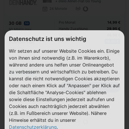
+ otelo Allnet-Flat Go Young
24 Monate
Pro Monat
14,99 €
30 GB
5G
Handy Zuzahlung
29,95 €
50 Mbit/s max.
Einmalig
46,98 €
Datenschutz ist uns wichtig
Bonus
10,00 €
Telefon-Flat
SMS-Flat
Wir setzen auf unserer Website Cookies ein. Einige
Durchschnitt
17,78 €
von ihnen sind notwendig (z.B. im Warenkorb),
p. Monat
während andere uns helfen unser Onlineangebot
zu verbessern und wirtschaftlich zu betreiben. Du
Junge Leute
Exklusiv für alle unter 29 Jahren
kannst die nicht notwendigen Cookies akzeptieren
oder nach einem Klick auf "Anpassen" per Klick auf
Zum Tarif
Details
die Schaltfläche "Analyse-Cookies" ablehnen
sowie diese Einstellungen jederzeit aufrufen und
Cookies auch nachträglich jederzeit abwählen
Xiaomi Redmi Note 15 5G
(z.B. im Fußbereich unserer Website). Nähere
+ otelo Allnet-Flat Go Young
Hinweise erhältst du in unserer
24 Monate
Datenschutzerklärung
.