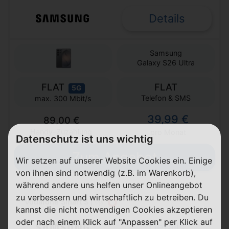
Details
Samsung
Galaxy S26 Ultra
FLAT
FLAT
5G
Telefon & SMS
max. 300 Mbit/s
39,99 €
89,00 €
Handy-Zuzahlung
pro Monat
Datenschutz ist uns wichtig
Zum Angebot
Wir setzen auf unserer Website Cookies ein. Einige
von ihnen sind notwendig (z.B. im Warenkorb),
während andere uns helfen unser Onlineangebot
zu verbessern und wirtschaftlich zu betreiben. Du
Vodafone Smart S
|
kannst die nicht notwendigen Cookies akzeptieren
oder nach einem Klick auf "Anpassen" per Klick auf
Details