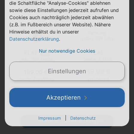
die Schaltfläche "Analyse-Cookies" ablehnen
sowie diese Einstellungen jederzeit aufrufen und
100,00 € Bonus
Cookies auch nachträglich jederzeit abwählen
(z.B. im Fußbereich unserer Website). Nähere
Hinweise erhältst du in unserer
Samsung
Datenschutzerklärung
.
Galaxy S26 Ultra
Nur notwendige Cookies
FLAT
FLAT
5G
Telefon & SMS
max. 300 Mbit/s
39,99 €
Einstellungen
199,00 €
Handy-Zuzahlung
pro Monat
Zum Angebot
Akzeptieren
|
Impressum
Datenschutz
Weitere Tarife anzeigen