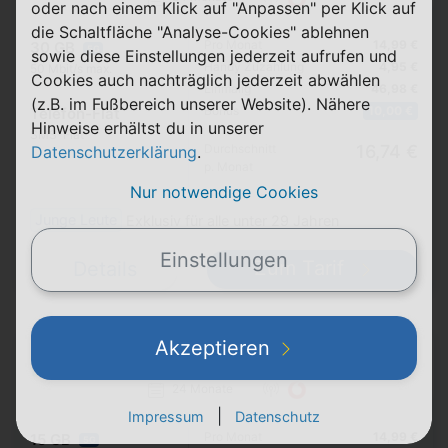
oder nach einem Klick auf "Anpassen" per Klick auf
die Schaltfläche "Analyse-Cookies" ablehnen
Pro Monat
14,99 €
30 GB
5G
sowie diese Einstellungen jederzeit aufrufen und
Handy Zuzahlung
4,95 €
50 Mbit/s max.
Cookies auch nachträglich jederzeit abwählen
Einmalig
46,98 €
(z.B. im Fußbereich unserer Website). Nähere
Bonus
10,00 €
Telefon-Flat
Hinweise erhältst du in unserer
SMS-Flat
Durchschnitt
16,74 €
Datenschutzerklärung
.
p. Monat
Nur notwendige Cookies
Junge Leute
Exklusiv für alle unter 29 Jahren
Einstellungen
Zum Tarif
Details
Akzeptieren
Samsung Galaxy A17 5G
+ otelo Allnet-Flat Go
24 Monate
|
Impressum
Datenschutz
Pro Monat
14,99 €
15 GB
5G