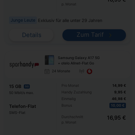
p. Monat
Junge Leute
Exklusiv für alle unter 29 Jahren
Zum Tarif
Details
Samsung Galaxy A17 5G
+ otelo Allnet-Flat Go
24 Monate
Pro Monat
14,99 €
15 GB
5G
Handy Zuzahlung
9,95 €
50 Mbit/s max.
Einmalig
46,98 €
Bonus
10,00 €
Telefon-Flat
SMS-Flat
Durchschnitt
16,95 €
p. Monat