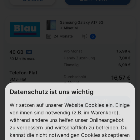
Samsung Galaxy A17 5G
+ Allnet M
24 Monate
Pro Monat
15,99 €
40 GB
5G
Handy Zuzahlung
7,00 €
50 Mbit/s max.
Einmalig
6,99 €
Telefon-Flat
Durchschnitt
16,57 €
SMS-Flat
p. Monat
Datenschutz ist uns wichtig
Zum Tarif
Details
Wir setzen auf unserer Website Cookies ein. Einige
von ihnen sind notwendig (z.B. im Warenkorb),
während andere uns helfen unser Onlineangebot
Samsung Galaxy A17 5G
zu verbessern und wirtschaftlich zu betreiben. Du
+ otelo Allnet-Flat Go Young
kannst die nicht notwendigen Cookies akzeptieren
24 Monate