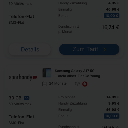
Handy Zuzahlung
4,95 €
50 Mbit/s max.
Einmalig
46,98 €
Bonus
10,00 €
Telefon-Flat
SMS-Flat
Durchschnitt
16,74 €
p. Monat
Zum Tarif
Details
Samsung Galaxy A17 5G
+ otelo Allnet-Flat Go Young
24 Monate
Pro Monat
14,99 €
30 GB
5G
Handy Zuzahlung
9,95 €
50 Mbit/s max.
Einmalig
46,98 €
Bonus
10,00 €
Telefon-Flat
SMS-Flat
Durchschnitt
16,95 €