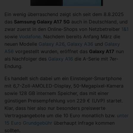
Ein wenig überraschend zeigt sich seit dem 8.8.2025
das
Samsung Galaxy A17 5G
auch in Deutschland, und
zwar zuerst in den Online-Shops von Netzbetreiber
1&1
sowie
Vodafone
. Nachdem bereits Anfang März die
neuen Modelle
Galaxy A26
,
Galaxy A36
und
Galaxy
A56
vorgestellt wurden, eröffnet das
Galaxy A17
nun
als Nachfolger des
Galaxy A16
die A-Serie mit 7er-
Endung.
Es handelt sich dabei um ein Einsteiger-Smartphone
mit 6,7-Zoll-AMOLED-Display, 50-Megapixel-Kamera
sowie 128 GB internem Speicher, das mit einer
günstigen Preisempfehlung von 229 € (UVP) startet.
Klar, dass hier also nur besonders preiswerte
Vertragsangebote um die 10 Euro monatlich bzw.
unter
15 Euro Grundgebühr
überhaupt infrage kommen
sollten.