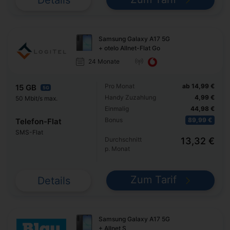
Details
Samsung Galaxy A17 5G
+ otelo Allnet-Flat Go
24 Monate
Pro Monat
ab 14,99 €
15 GB
5G
Handy Zuzahlung
4,99 €
50 Mbit/s max.
Einmalig
44,98 €
Bonus
89,99 €
Telefon-Flat
SMS-Flat
Durchschnitt
13,32 €
p. Monat
Zum Tarif
Details
Samsung Galaxy A17 5G
+ Allnet S