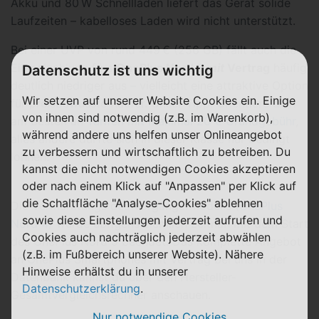
Akku und 80 W Schnellladen liefert das Gerät solide
Laufzeiten – kabelloses Laden wird nicht unterstützt.
Bei einer UVP von rund 449 € (256 GB) fällt auch die
Einmalzahlung fürs
OnePlus Nord 5
mit
Vertrag
häufig
Datenschutz ist uns wichtig
deutlich niedriger aus – vielleicht eine attraktive Option
Wir setzen auf unserer Website Cookies ein. Einige
für preisbewusste Käufer. Unser Tipp: Orientiere dich
von ihnen sind notwendig (z.B. im Warenkorb),
am besten an
Tarifen mit maximal 20 € Grundgebühr
,
während andere uns helfen unser Onlineangebot
alles andere dürfte sich in dieser Klasse nur bedingt
zu verbessern und wirtschaftlich zu betreiben. Du
lohnen.
kannst die nicht notwendigen Cookies akzeptieren
oder nach einem Klick auf "Anpassen" per Klick auf
die Schaltfläche "Analyse-Cookies" ablehnen
Die Vermarktungs des Vorgängermodells (
OnePlus
sowie diese Einstellungen jederzeit aufrufen und
Nord 4
) wurde übrigens ziemlich zeitnah mit dem Start
Cookies auch nachträglich jederzeit abwählen
des OnePlus Nord 5 beendet. Das komplette Angebot
(z.B. im Fußbereich unserer Website). Nähere
an OnePlus Smartphones mit Vertrag bei uns in der
Hinweise erhältst du in unserer
Datenbank kannst du über den Hersteller-
Datenschutzerklärung
.
Gesamtvergleichsrechner anschauen.
Nur notwendige Cookies