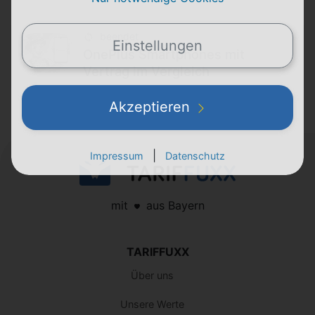
beendet
Einstellungen
OnePlus Smartphones mit
Vertrag im Vergleich
Akzeptieren
|
Impressum
Datenschutz
mit
aus Bayern
TARIFFUXX
Über uns
Unsere Werte