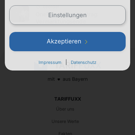
beendet
OnePlus 13 mit Vertrag:
Einstellungen
Vermarktungsende
Akzeptieren
|
Impressum
Datenschutz
mit
aus Bayern
TARIFFUXX
Über uns
Unsere Werte
Fakten