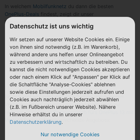
In welchem
Mobilfunknetz
du dann die besten
OnePlus-Deals
findest, zeigt dir unser
Vergleichsrechner.
Datenschutz ist uns wichtig
Wir setzen auf unserer Website Cookies ein. Einige
von ihnen sind notwendig (z.B. im Warenkorb),
beendet
während andere uns helfen unser Onlineangebot
OnePlus Smartphones mit
zu verbessern und wirtschaftlich zu betreiben. Du
Vertrag im Vergleich
kannst die nicht notwendigen Cookies akzeptieren
oder nach einem Klick auf "Anpassen" per Klick auf
die Schaltfläche "Analyse-Cookies" ablehnen
sowie diese Einstellungen jederzeit aufrufen und
Beim Geschwistermodell ist aufgrund des höheren
Cookies auch nachträglich jederzeit abwählen
Verkaufspreises natürlich mit anderen Preisen zu
(z.B. im Fußbereich unserer Website). Nähere
rechnen. In unserem
Preisvergleich fürs OnePlus 13 mit
Hinweise erhältst du in unserer
Vertrag
findest du entsprechende Angebote:
Datenschutzerklärung
.
Nur notwendige Cookies