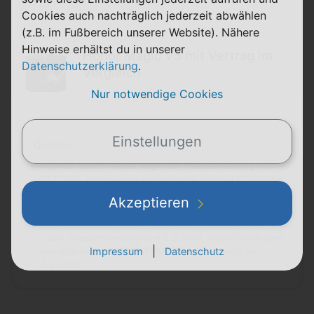
Cookies auch nachträglich jederzeit abwählen
(z.B. im Fußbereich unserer Website). Nähere
Hinweise erhältst du in unserer
Honor Magic V5 mit Vertrag im
Datenschutzerklärung
.
Vergleich
Nur notwendige Cookies
Einstellungen
Quellen
HONOR launcht neues Magic V3, Pressemitteilung vom
17.7.2024,
https://www.presseportal.de/pm/137526/582
5320
, letzter Abruf am 17.7.2024
Akzeptieren
HONOR entfaltet eine Zukunft voller Möglichkeiten mit
dem rekordbrechenden HONOR Magic V3 auf der IFA
2024, Pressemitteilung vom 5.9.2024,
https://www.pres
|
Impressum
Datenschutz
seportal.de/pm/118003/5858676
, letzter Abruf am
5.9.2024