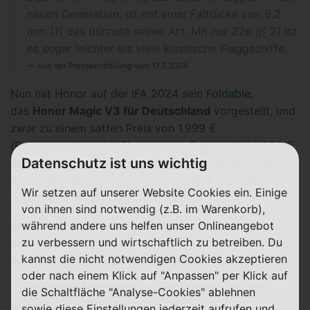
neuen Generation, ist mit einer Faltdicke von 9,2
mm [1] das dünnste seiner Art. Mit nur 226 g[ 2] ist
es sogar leichter als viele klassische Flaggschiffe.
Aus der Pressemitteilung vom 17.7.2024
Nun hat Honor auf der IFA 2024 sein
Foldable
,
das
Honor Magic V3 für Deutschland
vorgestellt, und
zwar zu einem satten Preis von 1.999 €
(Preisvorstellung, UVP), wobei zu Beginn direkt 300 €
Datenschutz ist uns wichtig
Rabatt ohne Vertrag möglich sind. Der eigentliche
Preis wäre damit eigentlich bei 1.699 € anzusetzen,
Wir setzen auf unserer Website Cookies ein. Einige
und trotzdem (zu) hoch.
von ihnen sind notwendig (z.B. im Warenkorb),
während andere uns helfen unser Onlineangebot
Attraktiver wird bei solchen Werten die Finanzierung
zu verbessern und wirtschaftlich zu betreiben. Du
über einen Tarif, und so werfen wir direkt einen Blick
kannst die nicht notwendigen Cookies akzeptieren
auf das
Honor Magic V3
mit
Vertrag
.
oder nach einem Klick auf "Anpassen" per Klick auf
Nachfolger ist seit Ende August 2025 das
Honor
die Schaltfläche "Analyse-Cookies" ablehnen
Magic V5
.
sowie diese Einstellungen jederzeit aufrufen und