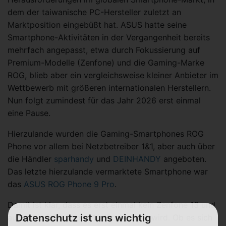
dem der taiwanische PC-Hersteller zuletzt an
Marktposition eingebüßt hat. ASUS hatte seine
Smartphone-Aktivitäten in der Vergangenheit bereits
mehrfach angepasst, etwa durch Fokussierung auf
Premium-Modelle (Zenfone) und die Gaming-Marke
ROG, blieb aber ein vergleichsweise kleiner Anbieter im
Wettbewerb mit größeren internationalen Herstellern.
Nun folgt zumindest für das Jahr 2026 erst einmal
eine Pause.
Hierzulande wurden die Gaming-Smartphones ROG
Phone vor allem bei Netzbetreiber 1&1, aber auch über
die Händler
sparhandy
und
DEINHANDY
angeboten.
Das letzte hierzulande vermarktete Smartphone war
das
ASUS ROG Phone 9 Pro
.
Damit ist klar, dass es erst einmal kein Zenfone 13 und
Datenschutz ist uns wichtig
auch kein ROG Phone 10 (Pro) geben wird. Ob es sich