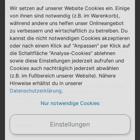
lediglich um eine Pause oder einen dauerhaften
Wir setzen auf unserer Website Cookies ein. Einige
Rückzug handelt, wird die Zeit zeigen.
von ihnen sind notwendig (z.B. im Warenkorb),
während andere uns helfen unser Onlineangebot
zu verbessern und wirtschaftlich zu betreiben. Du
Handyvertrag mit Handy
kannst die nicht notwendigen Cookies akzeptieren
oder nach einem Klick auf "Anpassen" per Klick auf
die Schaltfläche "Analyse-Cookies" ablehnen
sowie diese Einstellungen jederzeit aufrufen und
Cookies auch nachträglich jederzeit abwählen
(z.B. im Fußbereich unserer Website). Nähere
Quellen
Hinweise erhältst du in unserer
Asus to pause new smartphone launches in 2026, maintain
Datenschutzerklärung
.
mobile operations, Beitrag vom 2.1.2026,
https://www.digit
imes.com/news/a20260102PD236/smartphone-asus-taiwa
Nur notwendige Cookies
n-mobile-market.html
, letzter Abruf am 2.1.2026
Einstellungen
Hinweis
TARIFFUXX berichtet über dieses Thema