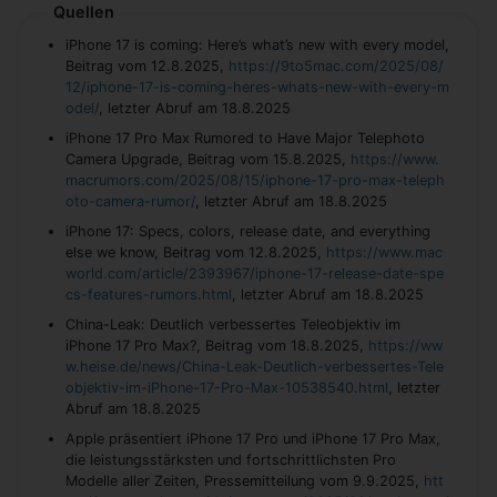
Quellen
iPhone 17 is coming: Here’s what’s new with every model,
Beitrag vom 12.8.2025,
https://9to5mac.com/2025/08/
12/iphone-17-is-coming-heres-whats-new-with-every-m
odel/
, letzter Abruf am 18.8.2025
iPhone 17 Pro Max Rumored to Have Major Telephoto
Camera Upgrade, Beitrag vom 15.8.2025,
https://www.
macrumors.com/2025/08/15/iphone-17-pro-max-teleph
oto-camera-rumor/
, letzter Abruf am 18.8.2025
iPhone 17: Specs, colors, release date, and everything
else we know, Beitrag vom 12.8.2025,
https://www.mac
world.com/article/2393967/iphone-17-release-date-spe
cs-features-rumors.html
, letzter Abruf am 18.8.2025
China-Leak: Deutlich verbessertes Teleobjektiv im
iPhone 17 Pro Max?, Beitrag vom 18.8.2025,
https://ww
w.heise.de/news/China-Leak-Deutlich-verbessertes-Tele
objektiv-im-iPhone-17-Pro-Max-10538540.html
, letzter
Abruf am 18.8.2025
Apple präsentiert iPhone 17 Pro und iPhone 17 Pro Max,
die leistungsstärksten und fortschrittlichsten Pro
Modelle aller Zeiten, Pressemitteilung vom 9.9.2025,
htt