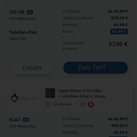
Pro Monat
ab 24,99 €
125 GB
5G
Handy Zuzahlung
829,00 €
100 Mbit/s max.
Einmalig
44,98 €
Bonus
89,99 €
Telefon-Flat
SMS-Flat
Durchschnitt
57,66 €
p. Monat
Zum Tarif
Details
Apple iPhone 17 Pro Max
+ Vodafone Smart L Young
24 Monate
Pro Monat
ab 44,99 €
FLAT
5G
Handy Zuzahlung
409,00 €
300 Mbit/s max.
Einmalig
44,98 €