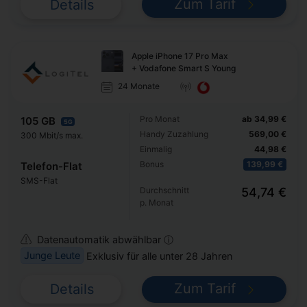
Zum Tarif
Details
Apple iPhone 17 Pro Max
+ Vodafone Smart S Young
24 Monate
Pro Monat
ab 34,99 €
105 GB
5G
Handy Zuzahlung
569,00 €
300 Mbit/s max.
Einmalig
44,98 €
Bonus
139,99 €
Telefon-Flat
SMS-Flat
Durchschnitt
54,74 €
p. Monat
Datenautomatik abwählbar ⓘ
Junge Leute
Exklusiv für alle unter 28 Jahren
Zum Tarif
Details