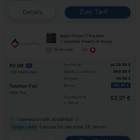
Zum Tarif
Details
Apple iPhone 17 Pro Max
+ Vodafone Smart Lite Young
24 Monate
Pro Monat
ab 29,99 €
80 GB
5G
Handy Zuzahlung
669,00 €
300 Mbit/s max.
Einmalig
44,98 €
Bonus
139,99 €
Telefon-Flat
SMS-Flat
Durchschnitt
53,91 €
p. Monat
Datenautomatik abwählbar ⓘ
Junge Leute
Exklusiv für alle unter 28 Jahren