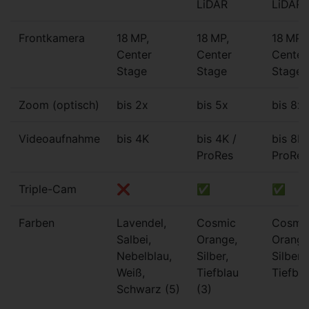
LiDAR
LiDAR
Frontkamera
18 MP,
18 MP,
18 MP,
Center
Center
Center
Stage
Stage
Stage
Zoom (optisch)
bis 2x
bis 5x
bis 8x
Videoaufnahme
bis 4K
bis 4K /
bis 8K 
ProRes
ProRes
Triple-Cam
❌
✅
✅
Farben
Lavendel,
Cosmic
Cosmi
Salbei,
Orange,
Orange
Nebelblau,
Silber,
Silber,
Weiß,
Tiefblau
Tiefbla
Schwarz (5)
(3)