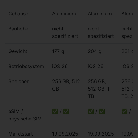
Gehäuse
Aluminium
Aluminium
Alumin
Bauhöhe
nicht
nicht
nicht
spezifiziert
spezifiziert
spezifi
Gewicht
177 g
204 g
231 g
Betriebssystem
iOS 26
iOS 26
iOS 26
Speicher
256 GB, 512
256 GB,
256 GB
GB
512 GB, 1
512 GB
TB
TB, 2 
eSIM /
✅ / ✅
✅ / ✅
✅ / 
physische SIM
Marktstart
19.09.2025
19.09.2025
19.09.