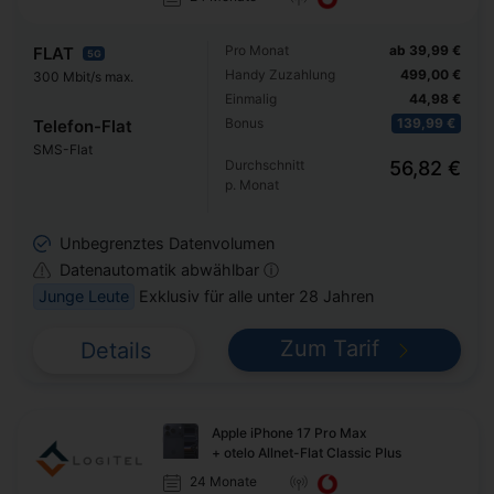
Pro Monat
ab 39,99 €
FLAT
5G
Handy Zuzahlung
499,00 €
300 Mbit/s max.
Einmalig
44,98 €
Bonus
139,99 €
Telefon-Flat
SMS-Flat
Durchschnitt
56,82 €
p. Monat
Unbegrenztes Datenvolumen
Datenautomatik abwählbar ⓘ
Junge Leute
Exklusiv für alle unter 28 Jahren
Zum Tarif
Details
Apple iPhone 17 Pro Max
+ otelo Allnet-Flat Classic Plus
24 Monate