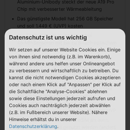
Aluminium-Unibody steckt der neue A19 Pro
Chip mit verbesserter Wärmeableitung
Das günstigste Modell hat 256 GB Speicher
und soll 1.449 € (UVP) kosten
Die Triple-Kamera kombiniert drei
Datenschutz ist uns wichtig
48‑MP‑Sensoren mit bis zu 8‑fach optischem
Wir setzen auf unserer Website Cookies ein. Einige
Zoom und unterstützt erstmals
von ihnen sind notwendig (z.B. im Warenkorb),
8K‑Videoaufnahmen
während andere uns helfen unser Onlineangebot
Mit bis zu 2 TB Speicher, 8 GB RAM, Wi‑Fi 7
zu verbessern und wirtschaftlich zu betreiben. Du
und iOS 26 ist das Gerät technisch auf lange
kannst die nicht notwendigen Cookies akzeptieren
Nutzung ausgelegt. Trotz einer UVP ab
oder nach einem Klick auf "Anpassen" per Klick auf
1.449 Euro lässt sich das iPhone 17 Pro Max
die Schaltfläche "Analyse-Cookies" ablehnen
mit Vertrag meist deutlich günstiger
sowie diese Einstellungen jederzeit aufrufen und
anschaffen – oft mit einer Einmalzahlung
Cookies auch nachträglich jederzeit abwählen
unter 300 Euro, also einem Bruchteil der UVP
(z.B. im Fußbereich unserer Website). Nähere
Hinweise erhältst du in unserer
Das Gerät kann sowohl mit eSIM als auch
Datenschutzerklärung
.
physischer NanoSIM genutzt werden (anders