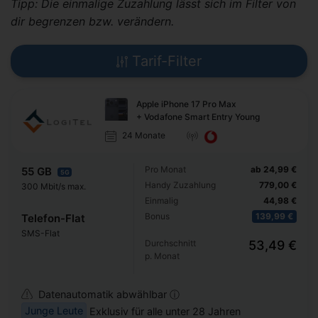
Tipp: Die einmalige Zuzahlung lässt sich im Filter von
dir begrenzen bzw. verändern.
Tarif-Filter
Apple iPhone 17 Pro Max
+ Vodafone Smart Entry Young
24 Monate
Pro Monat
ab 24,99 €
55 GB
5G
Handy Zuzahlung
779,00 €
300 Mbit/s max.
Einmalig
44,98 €
Bonus
139,99 €
Telefon-Flat
SMS-Flat
Durchschnitt
53,49 €
p. Monat
Datenautomatik abwählbar ⓘ
Junge Leute
Exklusiv für alle unter 28 Jahren