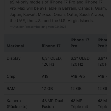
eSIM-only models of iPhone 17 Pro and iPhone 17
Pro Max will be available in Bahrain, Canada, Guam,
Japan, Kuwait, Mexico, Oman, Qatar, Saudi Arabia,
the UAE, the U.S., and the U.S. Virgin Islands.
Aus der Pressemitteilung vom 9.9.2025
iPhone 17
iPhone
Merkmal
iPhone 17
Pro
Pro M
Display
6,3″ OLED,
6,3″ OLED,
6,9″ O
120 Hz
120 Hz
120 Hz
Chip
A19
A19 Pro
A19 Pr
RAM
12 GB
12 GB
12 GB
Kamera
48 MP Dual
48 MP
48 MP
(Rückseite)
Fusion
Triple mit
Triple 