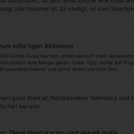
 du überprüfen, ob dein Smartphone eine eSIM unte
eigt (die Nummer ist 32-stellig), ist dein Smartp
zum sofortigen Aktivieren
IM-Tarifen Ausschau hält, erhält deutlich mehr Auswahlmög
tstechnisch eine Menge getan. Unser Tipp: Achte auf Prepa
M auswählen kannst und somit direkt startklar bist.
nert ganz stark an Netzbetreiber Telefónica und 
u hier bei uns:
n: Diese Handykarten sind aktuell gratis