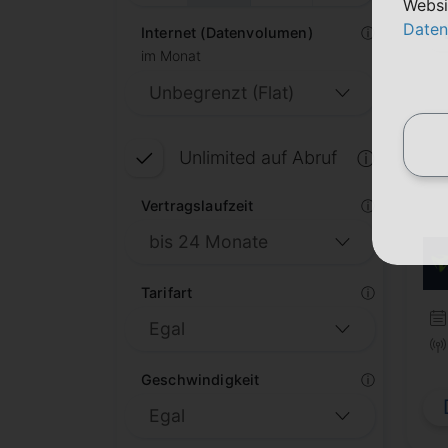
Websi
Daten
Internet (Datenvolumen)
ⓘ
im Monat
Unlimited auf Abruf
ⓘ
Vertragslaufzeit
ⓘ
Tarifart
ⓘ
Geschwindigkeit
ⓘ