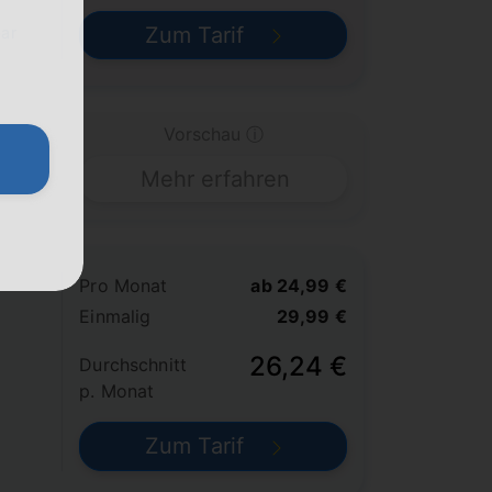
Zum Tarif
bar
Vorschau ⓘ
Mehr erfahren
Pro Monat
ab 24,99 €
Einmalig
29,99 €
26,24 €
Durchschnitt
p. Monat
Zum Tarif