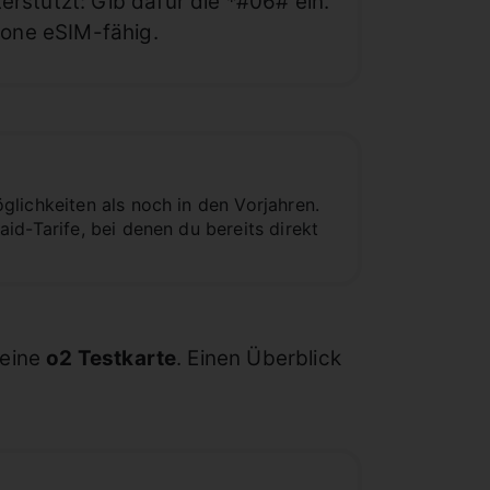
rstützt: Gib dafür die *#06# ein.
hone eSIM-fähig.
lichkeiten als noch in den Vorjahren.
id-Tarife, bei denen du bereits direkt
seine
o2 Testkarte
. Einen Überblick