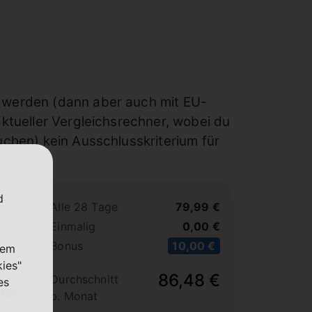
 werden (dann aber auch mit EU-
aktueller Vergleichsrechner, wobei du
chen) kein Ausschlusskriterium für
d
Alle 28 Tage
79,99 €
Einmalig
0,00 €
Bonus
10,00 €
nem
kies"
86,48 €
Durchschnitt
es
-Netz
p. Monat