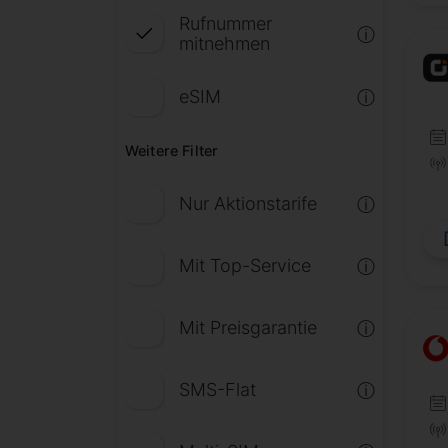
Rufnummer
ⓘ
mitnehmen
eSIM
ⓘ
Weitere Filter
Nur Aktionstarife
ⓘ
Mit Top-Service
ⓘ
Mit Preisgarantie
ⓘ
SMS-Flat
ⓘ