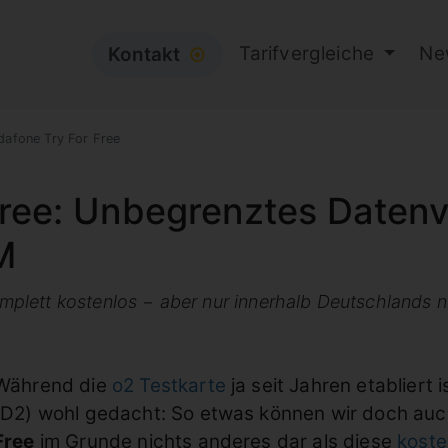
Tarifvergleiche
Ne
Kontakt
⦿
dafone Try For Free
Free: Unbegrenztes Datenv
M
lett kostenlos − aber nur innerhalb Deutschlands n
Während die
o2 Testkarte
ja seit Jahren etabliert 
(D2) wohl gedacht: So etwas können wir doch auc
Free
im Grunde nichts anderes dar als diese
koste