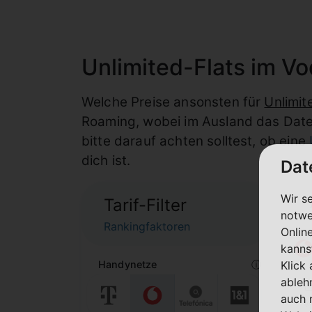
Unlimited-Flats im V
Welche Preise ansonsten für
Unlimit
Roaming, wobei im Ausland das Datenv
bitte darauf achten solltest, ob eine
dich ist.
Dat
Wir s
Tarif-Filter
notwe
Rankingfaktoren
Onlin
kanns
Handynetze
ⓘ
Klick
ableh
auch 