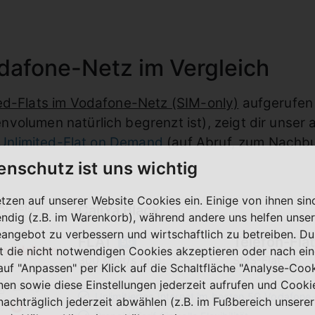
odafone-Netz im Vergleich
ed-Flats im Vodafone-Netz (SIM-only)
aufgerufen
olumen natürlich begrenzt ist), zeigt dir unser 
Unlimited-Flat on Demand
(auf Abruf, zum Nachbu
enschutz ist uns wichtig
etzen auf unserer Website Cookies ein. Einige von ihnen sin
Anzeige
CallYa Black
ndig (z.B. im Warenkorb), während andere uns helfen unser
eangebot zu verbessern und wirtschaftlich zu betreiben. Du
FLAT
Telefon-Flat
5G
t die nicht notwendigen Cookies akzeptieren oder nach ei
300 Mbit/s max.
SMS-Flat
 auf "Anpassen" per Klick auf die Schaltfläche "Analyse-Coo
nen sowie diese Einstellungen jederzeit aufrufen und Cooki
28 Tage
Unlimitiertes Internet im besten 5G Vodafone
nachträglich jederzeit abwählen (z.B. im Fußbereich unserer