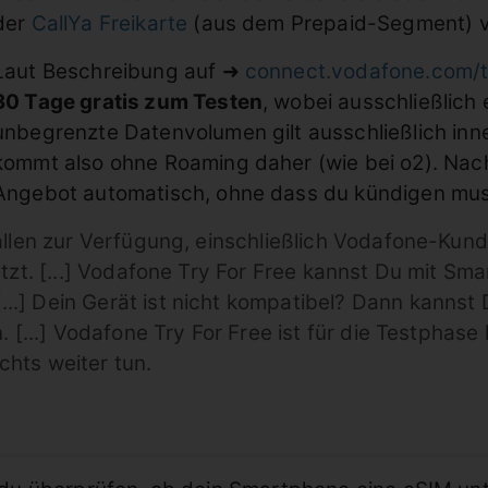
der
CallYa Freikarte
(aus dem Prepaid-Segment) ve
Laut Beschreibung auf ➜
connect.vodafone.com/
30 Tage gratis zum Testen
, wobei ausschließlich
unbegrenzte Datenvolumen gilt ausschließlich inne
kommt also ohne Roaming daher (wie bei o2). Nac
Angebot automatisch, ohne dass du kündigen mus
llen zur Verfügung, einschließlich Vodafone-Kunde
tzt. [...] Vodafone Try For Free kannst Du mit Sm
[...] Dein Gerät ist nicht kompatibel? Dann kanns
 [...] Vodafone Try For Free ist für die Testphase
chts weiter tun.
e