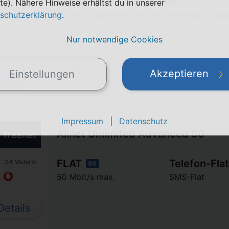
Prepaid-Tarif für volle Flexibilität
te). Nähere Hinweise erhältst du in unserer
schutzerklärung
.
Details
eSIM - wenige Stunden nach Bestellung nutz
Nur notwendige Cookies
FLAT
Telefon-Flat
5G
Akzeptieren
Einstellungen
50 Mbit/s max.
SMS-Flat
Impressum
|
Datenschutz
Allnet Unlimited Advanced 50
FLAT
Telefon-Flat
24 Monate
5G
50 Mbit/s max.
SMS-Flat
Details