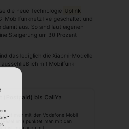
ase die neue Technologie
Uplink
G-Mobilfunknetz live geschaltet und
 damit aus. So sind laut eigenen
ine Steigerung um 30 Prozent
ind das lediglich die Xiaomi-Modelle
 ausschließlich mit Mobilfunk-
d
 (Postpaid) bis CallYa
nem
site ist man mit den Vodafone Mobil
kies"
n (Resellern) punktet man mit den
es
len ist man auch mit