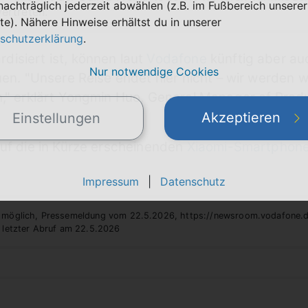
nachträglich jederzeit abwählen (z.B. im Fußbereich unserer
ertreten.
te). Nähere Hinweise erhältst du in unserer
schutzerklärung
.
isiert ist, können laut
Vodafone
künftig aber au
Nur notwendige Cookies
auen. "Unsere Reise endet hier nicht – wir werden
en," erklärt Yongmin Huo, General Manager of Pro
Akzeptieren
Einstellungen
auf die in Kürze erscheinenden
Xiaomi-Smartphone
Impressum
|
Datenschutz
 möglich, Pressemeldung vom 22.5.2026, https://newsroom.vodafone.
 letzter Abruf am 22.5.2026