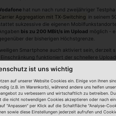
Vodafone
hat nun nach rund zweijähriger Testph
Carrier Aggregation mit TX-Switching
in seinem 5
stattet sukzessive die eigenen Mobilfunkstandorte
Angaben
bis zu 200 MBit/s im Upload
möglich - e
gegenüber der bisherigen Höchstgrenze.
eiligen Smartphone auch aktiviert sein, derzeit s
e Einschränkung funktioniert der schnellere Upload
chnologie.
enschutz ist uns wichtig
etzen auf unserer Website Cookies ein. Einige von ihnen sin
ndig (z.B. im Warenkorb), während andere uns helfen unser
 im Vergleich: Von Vodafone Mobil über Smart
eangebot zu verbessern und wirtschaftlich zu betreiben. Du
t die nicht notwendigen Cookies akzeptieren oder nach ei
fone hat ein breites Tarifportfolio: Auf der eigenen Web
 auf "Anpassen" per Klick auf die Schaltfläche "Analyse-Coo
ge Zeit gültigen GigaMobil-Tarife) unterwegs, bei Händler
nen sowie diese Einstellungen jederzeit aufrufen und Cooki
 − und mit der CallYa Freikarte sowie weiteren Tarifmodel