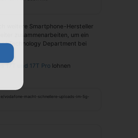
ch weitere Smartphone-Hersteller
 weiter zusammenarbeiten, um ein
duct Technology Department bei
s 17T und 17T Pro
lohnen
de/vodafone-macht-schnellere-uploads-im-5g-