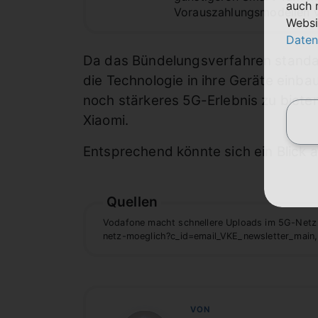
auch 
Vorauszahlungsmodellen v
Websi
Daten
Da das Bündelungsverfahren standard
die Technologie in ihre Geräte einb
noch stärkeres 5G-Erlebnis zu biet
Xiaomi.
Entsprechend könnte sich ein Blick 
Quellen
Vodafone macht schnellere Uploads im 5G-Netz
netz-moeglich?c_id=email_VKE_newsletter_main,
VON