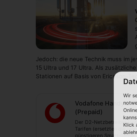
Jedoch: die neue Technik muss im jew
15 Ultra und 17 Ultra. Als zusätzlich
Stationen auf Basis von Ericsson-Te
Dat
Wir s
notwe
Vodafone Handytarife
Onlin
(Prepaid)
kanns
Der D2-Netzbetreiber Voda
Klick
Tarifen (ersetzten die lan
ableh
günstigeren Smart-Tarifen