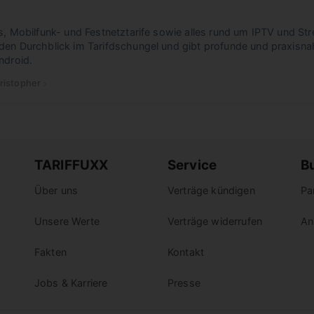
s, Mobilfunk- und Festnetztarife sowie alles rund um IPTV und Str
den Durchblick im Tarifdschungel und gibt profunde und praxisna
ndroid.
ristopher
 Christopher
Christopher
TARIFFUXX
Service
B
Über uns
Verträge kündigen
Pa
Unsere Werte
Verträge widerrufen
An
Fakten
Kontakt
Jobs & Karriere
Presse