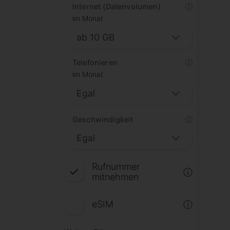
Internet (Datenvolumen)
ⓘ
im Monat
Telefonieren
ⓘ
im Monat
Geschwindigkeit
ⓘ
Rufnummer
ⓘ
mitnehmen
eSIM
ⓘ