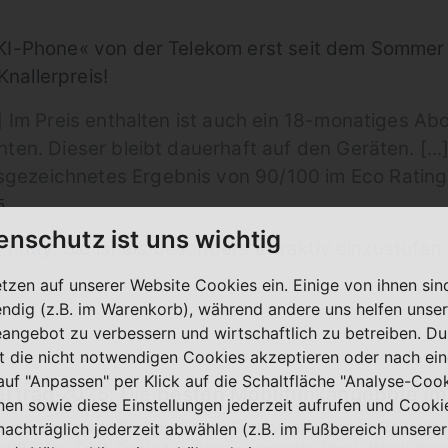
I-Phone« von der Telekom erst seit dem Sommer 
Knallerpreis!
.] Im Preis enthalten ist auch ein 18-monatiges A
nten. Dieser bleibt dauerhaft auf den Geräten. [..
gezeichnetes Ergebnis von 90/100 im Eco Rating
5
enschutz ist uns wichtig
Friday
. Sie ist als besonders attraktiv einzustufe
etzen auf unserer Website Cookies ein. Einige von ihnen sin
ndig (z.B. im Warenkorb), während andere uns helfen unser
eangebot zu verbessern und wirtschaftlich zu betreiben. Du
t die nicht notwendigen Cookies akzeptieren oder nach ei
 auf "Anpassen" per Klick auf die Schaltfläche "Analyse-Coo
ertrag 2025: Die besten Mobilfunkangebote im
nen sowie diese Einstellungen jederzeit aufrufen und Cooki
lt der schwarze Freitag (Black Friday) eine große Rolle: D
nachträglich jederzeit abwählen (z.B. im Fußbereich unserer