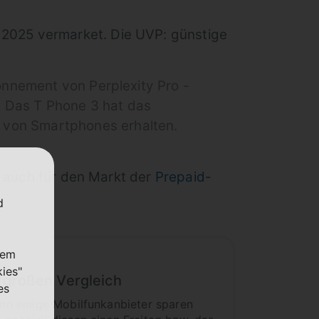
2025 vermarket. Die UVP: günstige
bonnement von Perplexity Pro -
.] Das T Phone 3 hat das
 von Smartphones erhalten.
n, auch für den Markt der
Prepaid-
d
nem
kies"
 großen Vergleich
es
enn einige Mobilfunkanbieter sparen