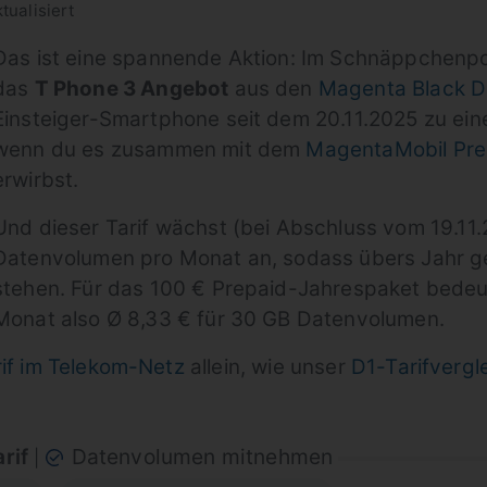
tualisiert
Das ist eine spannende Aktion: Im Schnäppchenpo
das
T Phone 3 Angebot
aus den
Magenta Black D
Einsteiger-Smartphone seit dem 20.11.2025 zu einem
wenn du es zusammen mit dem
MagentaMobil Prep
erwirbst.
Und dieser Tarif wächst (bei Abschluss vom 19.11.
Datenvolumen pro Monat an, sodass übers Jahr 
stehen. Für das 100 € Prepaid-Jahrespaket bedeut
Monat also Ø 8,33 € für 30 GB Datenvolumen.
rif im Telekom-Netz
allein, wie unser
D1-Tarifvergl
arif
Datenvolumen mitnehmen
|