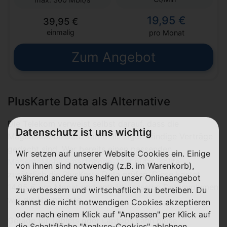
19,95 €
39,95 €
einmalig
pro Monat
Zum Angebot
PlusKarte Data als Alternative
Die Telekom verweist selbst darauf, dass die
Datenschutz ist uns wichtig
MagentaMobil Data Tarife als eigenständige Verträge
gedacht sind. Wer bereits einen passenden
Wir setzen auf unserer Website Cookies ein. Einige
MagentaMobil Smartphone-Tarif
nutzt, sollte
von ihnen sind notwendig (z.B. im Warenkorb),
zusätzlich die PlusKarte Data prüfen. Diese kostet
während andere uns helfen unser Onlineangebot
14,95 € pro Monat und enthält dasselbe Datenvolumen
zu verbessern und wirtschaftlich zu betreiben. Du
wie die Hauptkarte.
kannst die nicht notwendigen Cookies akzeptieren
oder nach einem Klick auf "Anpassen" per Klick auf
Gerade für Tablets oder Laptops kann diese
die Schaltfläche "Analyse-Cookies" ablehnen