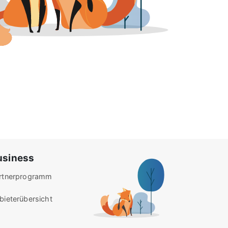
usiness
rtnerprogramm
bieterübersicht