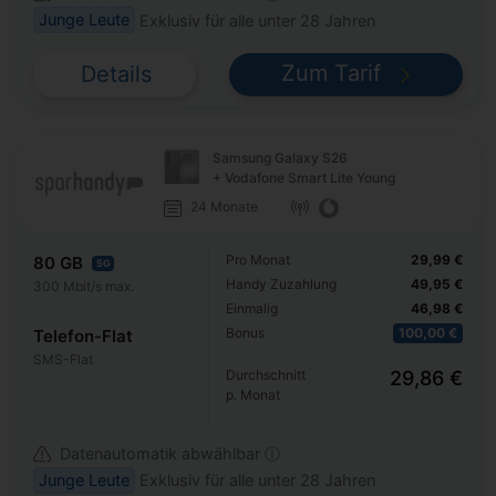
Junge Leute
Exklusiv für alle unter 28 Jahren
Zum Tarif
Details
Samsung Galaxy S26
+ Vodafone Smart Lite Young
24 Monate
Pro Monat
29,99 €
80 GB
5G
Handy Zuzahlung
49,95 €
300 Mbit/s max.
Einmalig
46,98 €
Bonus
100,00 €
Telefon-Flat
SMS-Flat
Durchschnitt
29,86 €
p. Monat
Datenautomatik abwählbar ⓘ
Junge Leute
Exklusiv für alle unter 28 Jahren