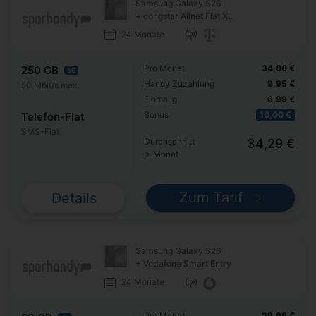
Samsung Galaxy S26
+ congstar Allnet Flat XL
24 Monate
Pro Monat
34,00 €
250 GB
5G
Handy Zuzahlung
9,95 €
50 Mbit/s max.
Einmalig
6,99 €
Bonus
10,00 €
Telefon-Flat
SMS-Flat
Durchschnitt
34,29 €
p. Monat
Zum Tarif
Details
Samsung Galaxy S26
+ Vodafone Smart Entry
24 Monate
Pro Monat
29,99 €