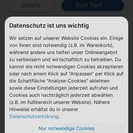
Zum Tarif
Details
Datenschutz ist uns wichtig
Samsung Galaxy S26
+ Vodafone Smart S Young
Wir setzen auf unserer Website Cookies ein. Einige
24 Monate
von ihnen sind notwendig (z.B. im Warenkorb),
während andere uns helfen unser Onlineangebot
Pro Monat
34,99 €
105 GB
5G
zu verbessern und wirtschaftlich zu betreiben. Du
Handy Zuzahlung
9,95 €
300 Mbit/s max.
kannst die nicht notwendigen Cookies akzeptieren
Einmalig
46,98 €
oder nach einem Klick auf "Anpassen" per Klick auf
Bonus
100,00 €
Telefon-Flat
die Schaltfläche "Analyse-Cookies" ablehnen
SMS-Flat
Durchschnitt
33,20 €
sowie diese Einstellungen jederzeit aufrufen und
p. Monat
Cookies auch nachträglich jederzeit abwählen
(z.B. im Fußbereich unserer Website). Nähere
Datenautomatik abwählbar ⓘ
Hinweise erhältst du in unserer
Junge Leute
Exklusiv für alle unter 28 Jahren
Datenschutzerklärung
.
Zum Tarif
Nur notwendige Cookies
Details