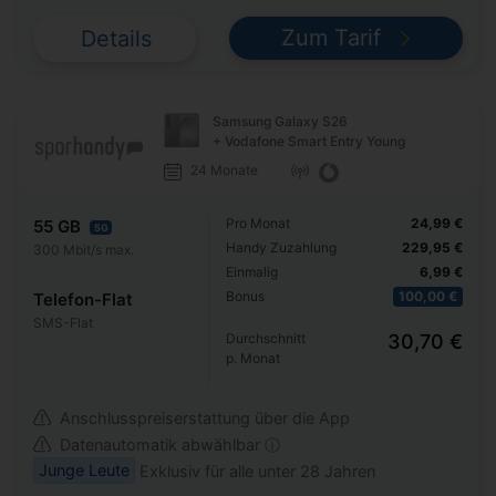
Zum Tarif
Details
Samsung Galaxy S26
+ Vodafone Smart Entry Young
24 Monate
Pro Monat
24,99 €
55 GB
5G
Handy Zuzahlung
229,95 €
300 Mbit/s max.
Einmalig
6,99 €
Bonus
100,00 €
Telefon-Flat
SMS-Flat
Durchschnitt
30,70 €
p. Monat
Anschlusspreiserstattung über die App
Datenautomatik abwählbar ⓘ
Junge Leute
Exklusiv für alle unter 28 Jahren