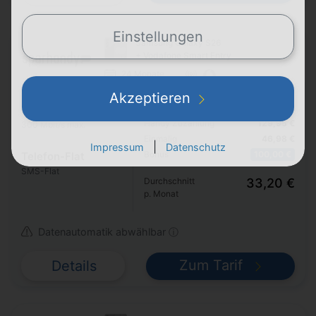
Einstellungen
Samsung Galaxy S26
+ Vodafone Smart Entry
24 Monate
Akzeptieren
Pro Monat
29,99 €
50 GB
5G
Handy Zuzahlung
129,95 €
300 Mbit/s max.
Einmalig
46,98 €
|
Impressum
Datenschutz
Bonus
100,00 €
Telefon-Flat
SMS-Flat
Durchschnitt
33,20 €
p. Monat
Datenautomatik abwählbar ⓘ
Zum Tarif
Details