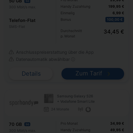
50 GB
5G
Handy Zuzahlung
199,95 €
300 Mbit/s max.
Einmalig
6,99 €
Bonus
100,00 €
Telefon-Flat
SMS-Flat
Durchschnitt
34,45 €
p. Monat
Anschlusspreiserstattung über die App
Datenautomatik abwählbar ⓘ
Zum Tarif
Details
Samsung Galaxy S26
+ Vodafone Smart Lite
24 Monate
Pro Monat
34,99 €
70 GB
5G
Handy Zuzahlung
49,95 €
300 Mbit/s max.