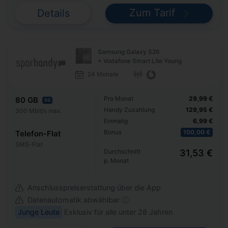
Zum Tarif
Details
Samsung Galaxy S26
+ Vodafone Smart Lite Young
24 Monate
Pro Monat
29,99 €
80 GB
5G
Handy Zuzahlung
129,95 €
300 Mbit/s max.
Einmalig
6,99 €
Bonus
100,00 €
Telefon-Flat
SMS-Flat
Durchschnitt
31,53 €
p. Monat
Anschlusspreiserstattung über die App
Datenautomatik abwählbar ⓘ
Junge Leute
Exklusiv für alle unter 28 Jahren