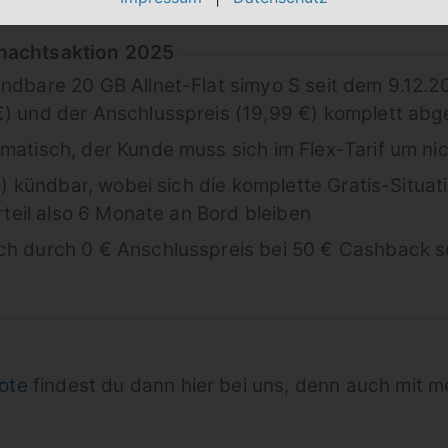
nachtsaktion 2025
ündbare 20 GB Allnet-Flat simyo S seit dem 9.12.
€) und der Anschlusspreis (19,99 €) komplett ab
omatisch, der Kunde muss sich im Flex-Tarif um n
ch) kündbar, wobei sich die komplette Gratis-Situa
orteil also 6 Monate an Bord bleiben
ich durch 0 € Anschlusspreis bei 50 € Cashback 
ote
findest du dann hier bei uns, denn auch mit m