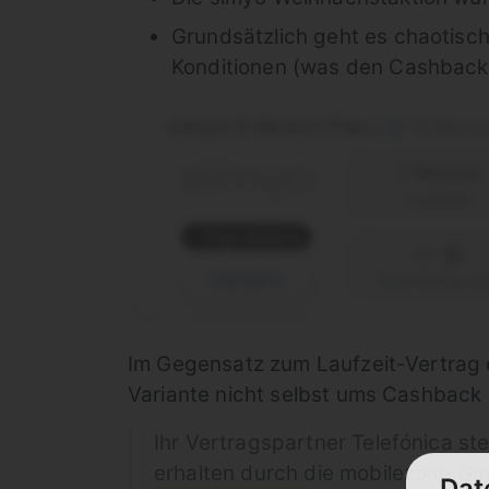
Grundsätzlich geht es chaotisch
Konditionen (was den Cashback 
simyo S Aktion Flex
6 Monat
|
1 Monat
Laufzeit
Top-Aktion
Details
Telefónica (o
Im Gegensatz zum Laufzeit-Vertrag o
Variante nicht selbst ums Cashback 
Ihr Vertragspartner Telefónica st
erhalten durch die mobilezone G
Dat