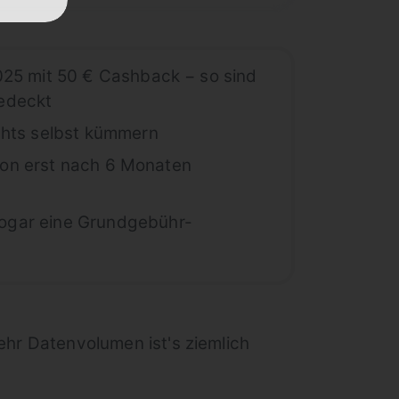
2025 mit 50 € Cashback − so sind
gedeckt
ichts selbst kümmern
tion erst nach 6 Monaten
sogar eine Grundgebühr-
ehr Datenvolumen ist's ziemlich