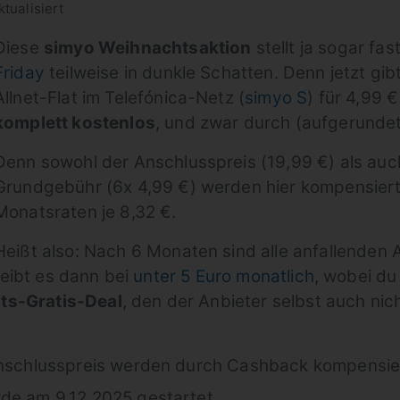
tualisiert
Diese
simyo Weihnachtsaktion
stellt ja sogar fa
Friday
teilweise in dunkle Schatten. Denn jetzt gi
Allnet-Flat im Telefónica-Netz (
simyo S
) für 4,99
komplett kostenlos
, und zwar durch (aufgerunde
Denn sowohl der Anschlusspreis (19,99 €) als auc
Grundgebühr (6x 4,99 €) werden hier kompensiert
Monatsraten je 8,32 €.
Heißt also: Nach 6 Monaten sind alle anfallenden A
eibt es dann bei
unter 5 Euro monatlich
, wobei du
ts-Gratis-Deal
, den der Anbieter selbst auch nic
Anschlusspreis werden durch Cashback kompensie
de am 9.12.2025 gestartet