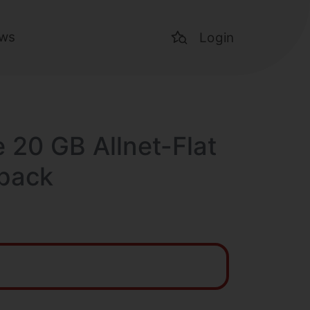
ws
Login
 20 GB Allnet-Flat
hback