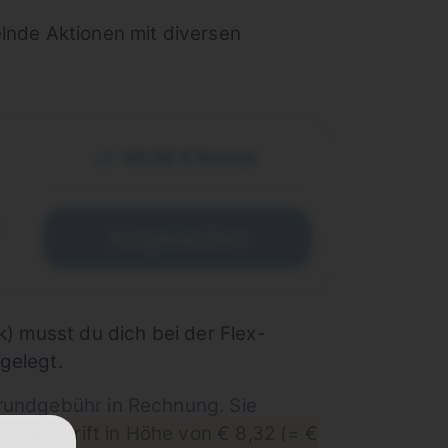
elnde Aktionen mit diversen
49,92 € Bonus
€
Abgelaufen
) musst du dich bei der Flex-
ngelegt.
 Grundgebühr in Rechnung. Sie
 Gutschrift in Höhe von € 8,32 (= €