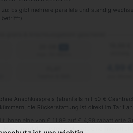
 zu: Es gibt mehrere parallele und ständig wechs
betrifft)
e gratis & Anschlussgebühr geschenkt
19,99 €
20 GB
5G
einmalig
max. 50 Mbit/s
4,99 
FLAT
2)
Telefon & SMS
pro Monat
hne Anschlusspreis (ebenfalls mit 50 € Cashback
kümmern, die Rückerstattung ist direkt im Tarif a
ellt Ihnen eine von € 11,99 auf € 4,99 rabattierte
mbH während der ersten 6 Monate eine
monatliche
enschutz ist uns wichtig