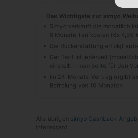
Das Wichtigste zur simyo Weih
Simyo verkauft die monatlich k
6 Monate Tarifkosten (6x 4,99 
Die Rückerstattung erfolgt aut
Der Tarif ist jederzeit (monatli
einstellt − man sollte für den V
Im 24-Monats-Vertrag ergibt s
Befreiung von 10 Monaten
Alle übrigen
simyo Cashback-Angeb
interessant.