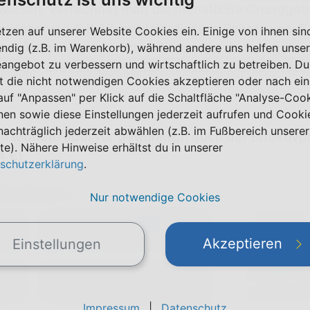
rwiesen. Verrechnet man die monatliche Grundgebü
 Höhe von € 8,32 und teilt diese in Pakete von €
etzen auf unserer Website Cookies ein. Einige von ihnen sin
g der Anschlussgebühr über 6 Monate, dann ergebe
ndig (z.B. im Warenkorb), während andere uns helfen unser
eangebot zu verbessern und wirtschaftlich zu betreiben. Du
n € 0,
- Die
Gutschrift der mobilezone GmbH erfo
t die nicht notwendigen Cookies akzeptieren oder nach ei
 auf "Anpassen" per Klick auf die Schaltfläche "Analyse-Coo
nen sowie diese Einstellungen jederzeit aufrufen und Cooki
nachträglich jederzeit abwählen (z.B. im Fußbereich unserer
4 Monate aber für gewöhnlich auch der Effektivpre
te). Nähere Hinweise erhältst du in unserer
4 €).
schutzerklärung
.
-Cashback
Nur notwendige Cookies
0,00 €
e
20 GB
5G
einmalig
max. 50 Mbit/s
Akzeptieren
Einstellungen
4,99 
FLAT
2)
Telefon & SMS
pro Monat
Impressum
|
Datenschutz