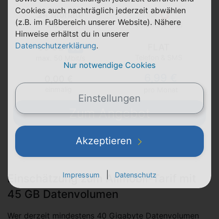
Cookies auch nachträglich jederzeit abwählen
24 Monate
(z.B. im Fußbereich unserer Website). Nähere
Laufzeit
Vodafone (D2)
Hinweise erhältst du in unserer
Datenschutzerklärung
.
35 GB
FLAT
5G
Telefon & SMS
max. 50 Mbit/s
Nur notwendige Cookies
6,99 €
0,00 €
einmalig
pro Monat
Einstellungen
Zum Angebot
Akzeptieren
|
Impressum
Datenschutz
Einschätzung zum Allmobil-Tarif mit
45 GB Datenvolumen
Wer derzeit mindestens 40 Gigabyte Datenvolumen