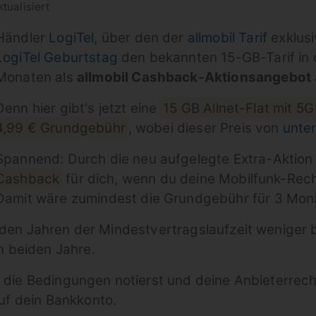
tualisiert
Händler
LogiTel
, über den der
allmobil Tarif
exklusi
LogiTel Geburtstag
den bekannten 15-GB-Tarif in d
Monaten als
allmobil Cashback-Aktionsangebot
Denn hier gibt's jetzt eine
15 GB Allnet-Flat mit 5
4,99 € Grundgebühr
, wobei dieser Preis von
unter
Spannend: Durch die neu aufgelegte Extra-Aktion 
Cashback
für dich, wenn du deine Mobilfunk-Rec
Damit wäre zumindest die Grundgebühr für 3 Mon
iden Jahren der Mindestvertragslaufzeit weniger b
n beiden Jahre.
r die Bedingungen notierst und deine Anbieterrech
f dein Bankkonto.