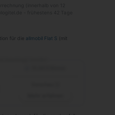
rrechnung (innerhalb von 12
gitel.de - frühestens 42 Tage
tion für die
allmobil Flat S
(mit
st beantragt werden
15,00 € Bonus
Vorschau ⓘ
€
Mehr erfahren