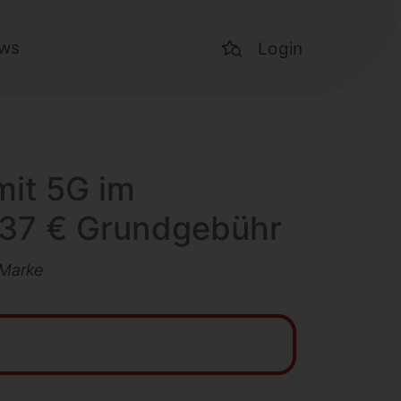
ws
Login
mit 5G im
,37 € Grundgebühr
-Marke