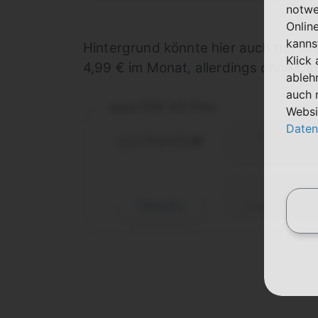
notwe
Onlin
kanns
Hintergrund könnte hier auch der St
Klick
4,99 € im Monat, allerdings ohne Ca
ableh
auch 
sparSIM XS Flex
Websi
Daten
1 Monat
Laufzeit
Details
Vodafone (D