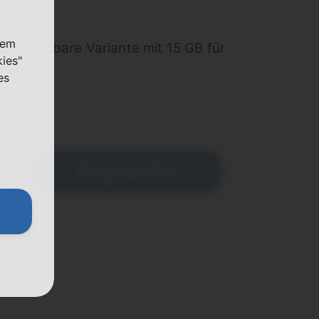
nem
ich kündbare Variante mit 15 GB für
kies"
es
Abgelaufen
€