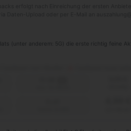
acks erfolgt nach Einreichung der ersten Anbiete
 Daten-Upload oder per E-Mail an auszahlung@lo
ats (unter anderem: 5G) die erste richtig feine Ak
€ Cashback vom Händler
Cashback muss selb
|
0,00 €
e
15 GB
5G
einmalig
max. 50 Mbit/s
4,99 
FLAT
2)
Telefon & SMS
pro Monat