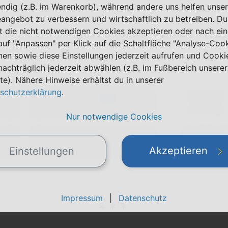
ndig (z.B. im Warenkorb), während andere uns helfen unser
eangebot zu verbessern und wirtschaftlich zu betreiben. Du
t die nicht notwendigen Cookies akzeptieren oder nach ei
art von
sparSIM
sein. Dort gibt's auch eine monatl
 auf "Anpassen" per Klick auf die Schaltfläche "Analyse-Coo
shback.
nen sowie diese Einstellungen jederzeit aufrufen und Cooki
nachträglich jederzeit abwählen (z.B. im Fußbereich unserer
te). Nähere Hinweise erhältst du in unserer
schutzerklärung
.
0,00 €
15 GB
5G
einmalig
max. 50 Mbit/s
Nur notwendige Cookies
4,99 
FLAT
2)
Telefon & SMS
pro Monat
Akzeptieren
Einstellungen
Impressum
|
Datenschutz