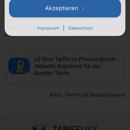
Akzeptieren
Einen Überblick über sämtliche o2 Blue Tarife mit
Handy (egal bei welchem Anbieter und ob mit oder
|
Impressum
Datenschutz
ohne Onlineschutz) findest du hier bei uns:
o2 Blue Tarife im Preisvergleich:
Aktuelle Angebote für die
Bundle-Tarife
Autor: TARIFFUXX Redaktionsteam