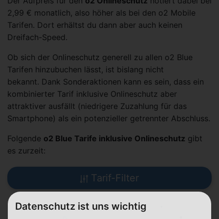
Der Aufpreis für den
o2 Onlineschutz
notiert dabei bei
2,99 € monatlich, also höher als bei den o2 Mobile
Tarifen. Dort erhältst du dann aber auch keinen
Dreifach-Speed.
Ob sich der Onlineschutz generell zu allen o2 Blue
Tarifen hinzubuchen lässt, ist bislang nicht
bekannt. Dank Sonderaktionen kann es sein, dass ein
kombinierter Tarif inklusive Onlineschutz aber
attraktiver ausfällt (niedrigere Zuzahlung für das
Smartphone) als ein potenzieller getrennter Abschluss.
Folgende
o2 Blue Tarife inklusive Onlineschutz
gibt
es zurzeit:
Tarif-Filter
Datenschutz ist uns wichtig