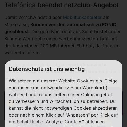
Telefónica beendet netzclub-Angebot
Damit verschwindet dieser
Mobilfunkanbieter
als
Marke also,
Kunden werden automatisch zu FONIC
geschleust
. Die gute Nachricht aus Sicht bestehender
Kunden: Wer noch seinen werbefinanzierten Tarif mit
der kostenlosen 200 MB Internet-Flat hat, darf diesen
weiterhin nutzen.
Auf der anderen Seite ist das
werbefinanzierte
Datenschutz ist uns wichtig
netzclub-Angebot für weitere (Neu-)kunden
jedoch
beendet
.
Wir setzen auf unserer Website Cookies ein. Einige
von ihnen sind notwendig (z.B. im Warenkorb),
während andere uns helfen unser Onlineangebot
zu verbessern und wirtschaftlich zu betreiben. Du
kannst die nicht notwendigen Cookies akzeptieren
oder nach einem Klick auf "Anpassen" per Klick auf
die Schaltfläche "Analyse-Cookies" ablehnen