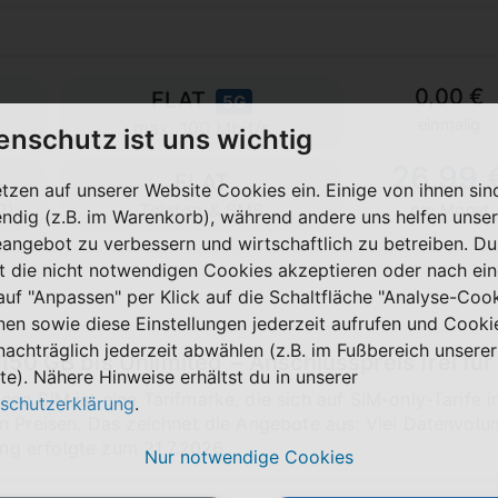
0,00 €
FLAT
5G
einmalig
max. 100 Mbit/s
enschutz ist uns wichtig
26,99 
FLAT
etzen auf unserer Website Cookies ein. Einige von ihnen sin
2)
Telefon & SMS
pro Monat
ndig (z.B. im Warenkorb), während andere uns helfen unser
eangebot zu verbessern und wirtschaftlich zu betreiben. Du
t die nicht notwendigen Cookies akzeptieren oder nach ei
 auf "Anpassen" per Klick auf die Schaltfläche "Analyse-Coo
nen sowie diese Einstellungen jederzeit aufrufen und Cooki
nachträglich jederzeit abwählen (z.B. im Fußbereich unserer
50 GB bis Unlimited − Anschlusspreis frei für a
te). Nähere Hinweise erhältst du in unserer
a SIM ist eine Tarifmarke, die sich auf SIM-only-Tarife i
schutzerklärung
.
n Preisen. Das zeichnet die Angebote aus: Viel Datenvolu
rung erfolgte zum 21.7.2026.
Nur notwendige Cookies