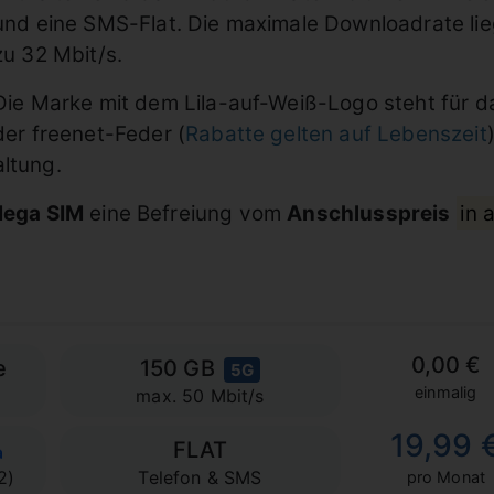
und eine SMS-Flat. Die maximale Downloadrate lieg
zu 32 Mbit/s.
Die Marke mit dem Lila-auf-Weiß-Logo steht für d
der freenet-Feder (
Rabatte gelten auf Lebenszeit
altung.
ega SIM
eine Befreiung vom
Anschlusspreis
in 
0,00 €
e
150 GB
5G
einmalig
max. 50 Mbit/s
19,99 
FLAT
2)
Telefon & SMS
pro Monat