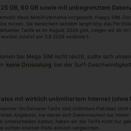
t 25 GB, 60 GB sowie mit unbegrenztem Daten
mobil diese Mobilfunkmarke vorgestellt: Happy SIM. Dort 
ca nutzen. Sie bereichern seitdem langfristig das Portfol
tuellen Tarife es im August 2026 gibt, zeigen wir dir im B
 wurden zuletzt am 3.8.2026 verändert.
en bei Mega SIM nicht reicht, sollte sich unser
en
keine Drosselung
bei der Surf-Geschwindigkeit,
rates mit wirklich unlimitiertem Internet (ohn
nnter On-Demand-Tarife sind Unlimited-Flatrates nicht 
mited-Angebote, bei denen sich Datenvolumen nur immer 
r unterscheiden kannst, haben wir die Tarife nicht nur ge
die
echten
Internet-Flats
wirklich
vergleichen.