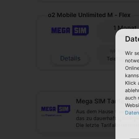
o2 Mobile Unlimited M - Flex
1 Monat
Laufzeit
Dat
Wir s
Details
Telefónica (o
notwe
Onlin
kanns
Klick
ableh
auch 
Mega SIM Tarife von 1
Websi
Aus dem Hause freenet: Meg
Daten
das zu dauerhaft günstige
Die letzte Tarifaktualisie