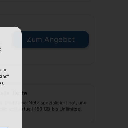
Zum Angebot
€
d
nem
kies"
es
lle Tarife
m Telefónica-Netz spezialisiert hat, und
men von aktuell 150 GB bis Unlimited.