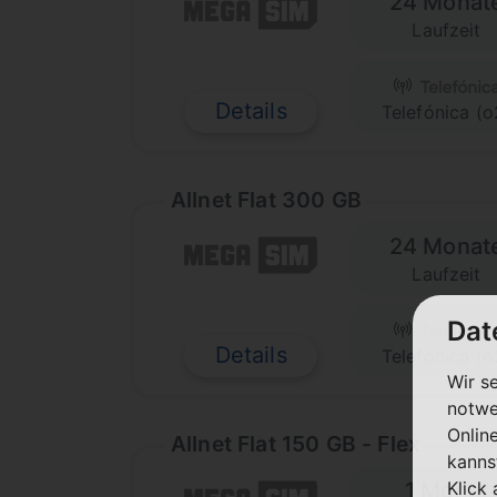
24 Monat
Laufzeit
Details
Telefónica (o
Allnet Flat 300 GB
24 Monat
Laufzeit
Dat
Details
Telefónica (o
Wir s
notwe
Onlin
Allnet Flat 150 GB - Flex
kanns
Klick
1 Monat