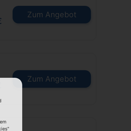
Zum Angebot
€
Zum Angebot
€
d
nem
kies"