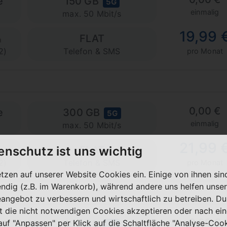
e
150 GB
5G
einmalig
max. 50 Mbit/s
19,99 
FLAT
2)
Telefon & SMS
pro Monat
0,00 €
e
300 GB
5G
einmalig
max. 50 Mbit/s
21,99 
enschutz ist uns wichtig
FLAT
2)
Telefon & SMS
pro Monat
etzen auf unserer Website Cookies ein. Einige von ihnen sin
ndig (z.B. im Warenkorb), während andere uns helfen unser
eangebot zu verbessern und wirtschaftlich zu betreiben. Du
t die nicht notwendigen Cookies akzeptieren oder nach ei
0,00 €
 auf "Anpassen" per Klick auf die Schaltfläche "Analyse-Coo
150 GB
5G