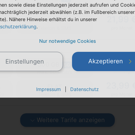
nen sowie diese Einstellungen jederzeit aufrufen und Cooki
einmalig
max. 50 Mbit/s
nachträglich jederzeit abwählen (z.B. im Fußbereich unserer
21,99 
te). Nähere Hinweise erhältst du in unserer
FLAT
schutzerklärung
.
2)
Telefon & SMS
pro Monat
Nur notwendige Cookies
Akzeptieren
Einstellungen
0,00 €
300 GB
5G
einmalig
max. 50 Mbit/s
23,99 
FLAT
Impressum
|
Datenschutz
2)
Telefon & SMS
pro Monat
Weitere Tarife anzeigen