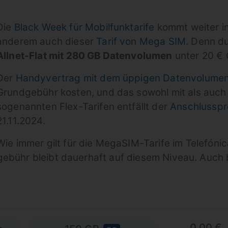
Die
Black Week für Mobilfunktarife
kommt weiter in
anderem auch dieser
Tarif von Mega SIM
. Denn d
Allnet-Flat mit 280 GB Datenvolumen
unter 20 € 
Der
Handyvertrag mit dem üppigen Datenvolume
Grundgebühr kosten, und das sowohl mit als auch 
sogenannten Flex-Tarifen entfällt der
Anschlusspr
21.11.2024.
Wie immer gilt für die MegaSIM-Tarife im Telefóni
gebühr bleibt dauerhaft auf diesem Niveau. Auch
0,00 €