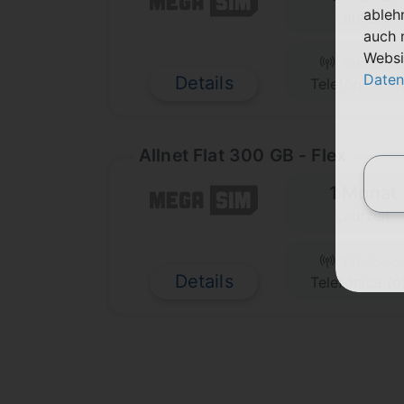
ableh
Laufzeit
auch 
Websi
Daten
Details
Telefónica (o
Allnet Flat 300 GB - Flex
1 Monat
Laufzeit
Details
Telefónica (o