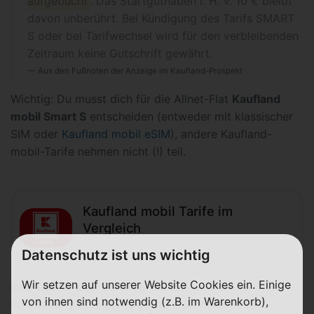
aufgebucht
. Das Startguthaben i. H. v. 10 € bleibt
davon unberührt. Bei Kündigung des Tarifs SMART
S oder bei Tarifwechsel wird für den verbleibenden
Zeitraum keine Gutschrift gewährt.
Aus den Fußnoten der Anzeige im Kaufland-Prospekt
Wichtig: Du musst dich für die Allnet-Flat
Kaufland
mobil Smart S
entscheiden (entweder mit klassischer
SIM oder
Kaufland mobil eSIM
), andere Kaufland-
mobil-Tarife nehmen nicht (!) teil.
Kaufland mobil Tarife im
Vergleich
Datenschutz ist uns wichtig
Wir setzen auf unserer Website Cookies ein. Einige
Interessant: Zum Start der Aktion ist das
Kaufland
von ihnen sind notwendig (z.B. im Warenkorb),
mobil Startpaket günstiger
zu bekommen (nicht