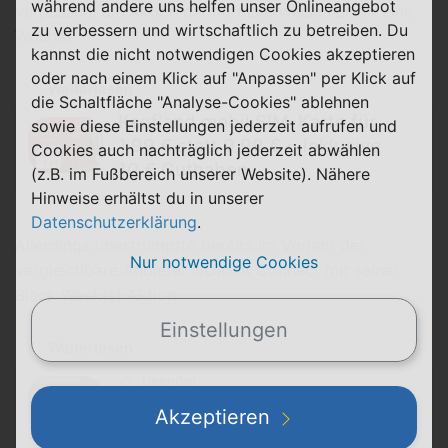
während andere uns helfen unser Onlineangebot
verpassen, die Aktion gilt normalerweise nur für eine
zu verbessern und wirtschaftlich zu betreiben. Du
Woche):
kannst die nicht notwendigen Cookies akzeptieren
oder nach einem Klick auf "Anpassen" per Klick auf
Weiterlesen
die Schaltfläche "Analyse-Cookies" ablehnen
Kaufland mobil SIM-Karte für
sowie diese Einstellungen jederzeit aufrufen und
1,99 € statt 9,99 € − inklusive
Cookies auch nachträglich jederzeit abwählen
10 € Guthaben
(z.B. im Fußbereich unserer Website). Nähere
Hinweise erhältst du in unserer
Datenschutzerklärung
.
Allerdings übertrumpfte bereits im Vorjahr der
Nur notwendige Cookies
vergleichbare Anbieter NORMA Connect mit seiner
Black Week(s) Aktion.
Einstellungen
Weiterlesen
beendet
NORMA Connect Black Week(s):
Akzeptieren
Allnet-Flat 12 Wochen gratis, 52