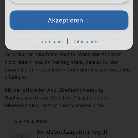
Internet
Akzeptieren
Die Zahlen der Bundesnetzagentur sind das eine –
doch was tun, wenn das eigene Internet dauerhaft
langsamer als versprochen ist? Seit der Neuregelung
|
Impressum
Datenschutz
durch das Telekommunikationsgesetz haben
Verbraucher handfeste Rechte. Wenn der Anbieter
nicht liefert, was im Vertrag steht, kannst du den
monatlichen Preis mindern oder den Vertrag vorzeitig
kündigen.
Mit der offiziellen App „Breitbandmessung
Nachweisverfahren Mobilfunk“ lässt sich eine
Minderleistung rechtssicher protokollieren.
seit 20.4.2026
Bundesnetzagentur regelt