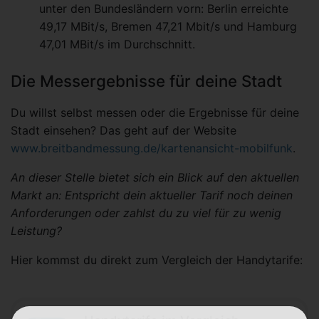
unter den Bundesländern vorn: Berlin erreichte
49,17 MBit/s, Bremen 47,21 Mbit/s und Hamburg
47,01 MBit/s im Durchschnitt.
Die Messergebnisse für deine Stadt
Du willst selbst messen oder die Ergebnisse für deine
Stadt einsehen? Das geht auf der Website
www.breitbandmessung.de/kartenansicht-mobilfunk
.
An dieser Stelle bietet sich ein Blick auf den aktuellen
Markt an: Entspricht dein aktueller Tarif noch deinen
Anforderungen oder zahlst du zu viel für zu wenig
Leistung?
Hier kommst du direkt zum Vergleich der Handytarife: