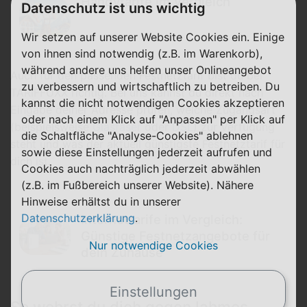
Handytarife im Vergleich
Datenschutz ist uns wichtig
Wir setzen auf unserer Website Cookies ein. Einige
von ihnen sind notwendig (z.B. im Warenkorb),
während andere uns helfen unser Onlineangebot
Auch für den passenden Festnetztarif bist du bei
zu verbessern und wirtschaftlich zu betreiben. Du
TARIFFUXX richtig. Bei uns kannst du direkt nach
kannst die nicht notwendigen Cookies akzeptieren
Eingabe deiner Adresse prüfen, welche Zugangsart
oder nach einem Klick auf "Anpassen" per Klick auf
(beispielsweise
Glasfaser
oder
DSL
) zur Verfügung
die Schaltfläche "Analyse-Cookies" ablehnen
steht und was der aktuell günstigste Festnetztarif für
sowie diese Einstellungen jederzeit aufrufen und
dich ist.
Cookies auch nachträglich jederzeit abwählen
(z.B. im Fußbereich unserer Website). Nähere
Hinweise erhältst du in unserer
Datenschutzerklärung
.
Internettarife im Vergleich:
Günstige Festnetzangebote für
Nur notwendige Cookies
dein Zuhause
Einstellungen
So wehrst du dich gegen lahmes