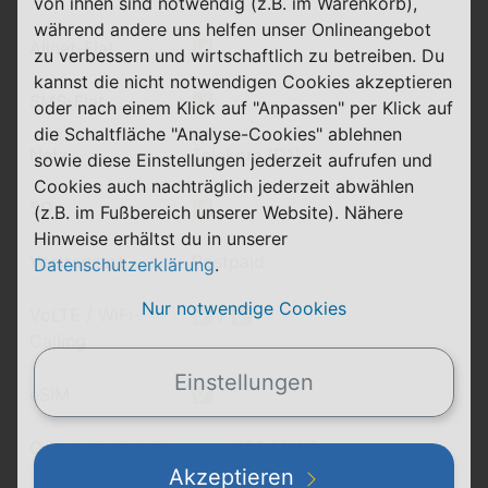
von ihnen sind notwendig (z.B. im Warenkorb),
während andere uns helfen unser Onlineangebot
Allnet-Flat
✅
zu verbessern und wirtschaftlich zu betreiben. Du
kannst die nicht notwendigen Cookies akzeptieren
SMS-Flat
✅
oder nach einem Klick auf "Anpassen" per Klick auf
die Schaltfläche "Analyse-Cookies" ablehnen
Netz
Telekom (D1)
sowie diese Einstellungen jederzeit aufrufen und
Cookies auch nachträglich jederzeit abwählen
5G
✅
(z.B. im Fußbereich unserer Website). Nähere
Hinweise erhältst du in unserer
Vertragsart
Postpaid
Datenschutzerklärung
.
Nur notwendige Cookies
VoLTE / WiFi-
✅ / ✅
Calling
Einstellungen
eSIM
✅
Geschwindigkeit
max. 100 Mbit/s
(kostenpflichtige Option)
Akzeptieren