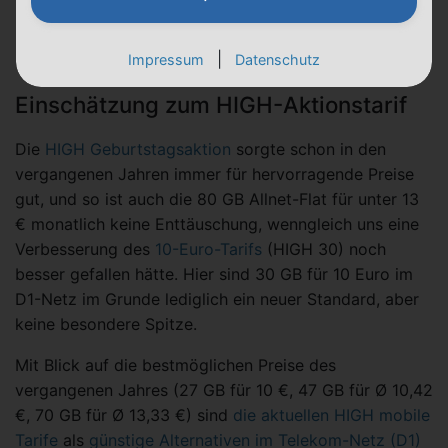
|
Impressum
Datenschutz
Einschätzung zum HIGH-Aktionstarif
Die
HIGH Geburtstagsaktion
sorgte schon in den
vergangenen Jahren immer für hervorragende Preise
gut, und so ist auch die 80 GB Allnet-Flat für unter 13
€ monatlich keine Enttäuschung, wenngleich uns eine
Verbesserung des
10-Euro-Tarifs
(HIGH 30) noch
besser gefallen hätte. Hier sind 30 GB für 10 Euro im
D1-Netz im Grunde lediglich ein neuer Standard, aber
keine besondere Spitze.
Mit Blick auf die bestmöglichen Preise des
vergangenen Jahres (27 GB für 10 €, 47 GB für Ø 10,42
€, 70 GB für Ø 13,33 €) sind
die aktuellen HIGH mobile
Tarife
als
günstige Alternativen im Telekom-Netz (D1)