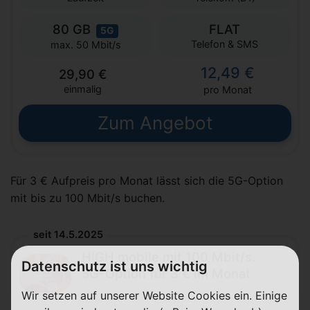
80 GB
FLAT
5G
Telefon & SMS
max. 50 Mbit/s
12,49 €
29,90 €
einmalig
pro Monat
Zum Angebot
Für 3 € Aufpreis pro Monat lässt sich die 5G-Option
mit bis zu 100 Mbit/s buchen.
seit 14.5.2025
HIGH mobile mit 100 Mbit/s.
Datenschutz ist uns wichtig
5G-Option für 3 € im Monat
Wir setzen auf unserer Website Cookies ein. Einige