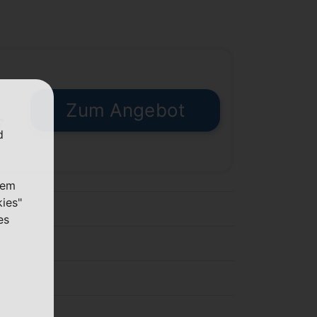
Zum Angebot
€
d
nem
kies"
es