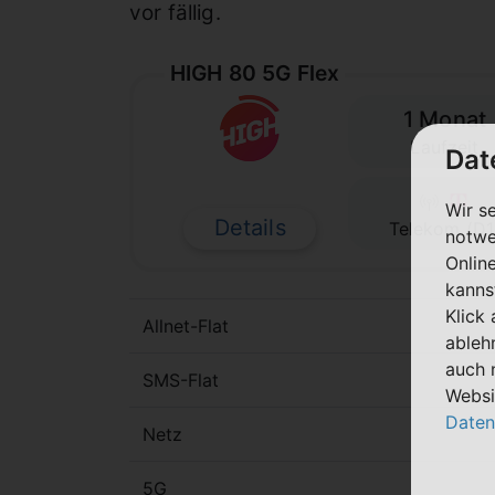
vor fällig.
HIGH 80 5G Flex
1 Monat
Laufzeit
Dat
Wir s
Details
Telekom (D1
notwe
Onlin
kanns
Klick
Allnet-Flat
ableh
auch 
SMS-Flat
Websi
Daten
Netz
5G