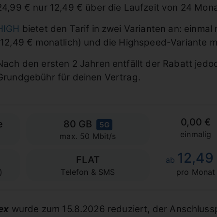
24,99 € nur 12,49 € über die Laufzeit von 24 Mon
HIGH
bietet den Tarif in zwei Varianten an: einmal
(12,49 € monatlich) und die Highspeed-Variante mit
Nach den ersten 2 Jahren entfällt der Rabatt jedoc
Grundgebühr für deinen Vertrag.
0,00 €
e
80 GB
5G
einmalig
max. 50 Mbit/s
12,49
FLAT
ab
)
Telefon & SMS
pro Monat
ex
wurde zum 15.8.2026 reduziert, der Anschlussp