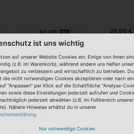
29,90 €
80 GB
5G
einmalig
max. 50 Mbit/s
enschutz ist uns wichtig
12,49 
FLAT
etzen auf unserer Website Cookies ein. Einige von ihnen sin
)
Telefon & SMS
pro Monat
ndig (z.B. im Warenkorb), während andere uns helfen unser
eangebot zu verbessern und wirtschaftlich zu betreiben. Du
t die nicht notwendigen Cookies akzeptieren oder nach ei
 auf "Anpassen" per Klick auf die Schaltfläche "Analyse-Coo
✅
nen sowie diese Einstellungen jederzeit aufrufen und Cooki
nachträglich jederzeit abwählen (z.B. im Fußbereich unserer
✅
te). Nähere Hinweise erhältst du in unserer
schutzerklärung
.
Telekom (D1)
Nur notwendige Cookies
✅