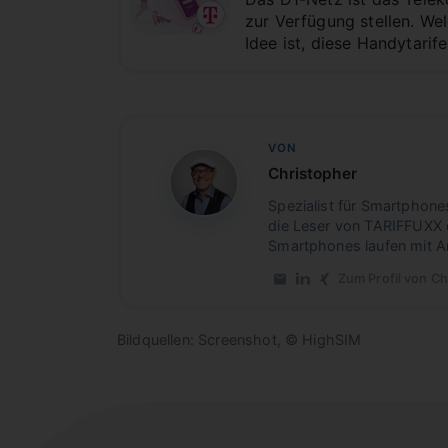
zur Verfügung stellen. We
Idee ist, diese Handytarif
VON
Christopher
CB
Spezialist für Smartphone
die Leser von TARIFFUXX 
Smartphones laufen mit A
Zum Profil von Ch
E-Mail an Christopher
LinkedIn-Profil von
Xing-Profil von 
Bildquellen: Screenshot, © HighSIM