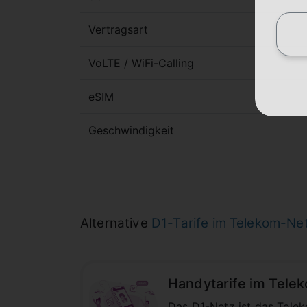
Vertragsart
VoLTE / WiFi-Calling
eSIM
Geschwindigkeit
Alternative
D1-Tarife im Telekom-Ne
Handytarife im Telek
Das D1-Netz ist das Telek