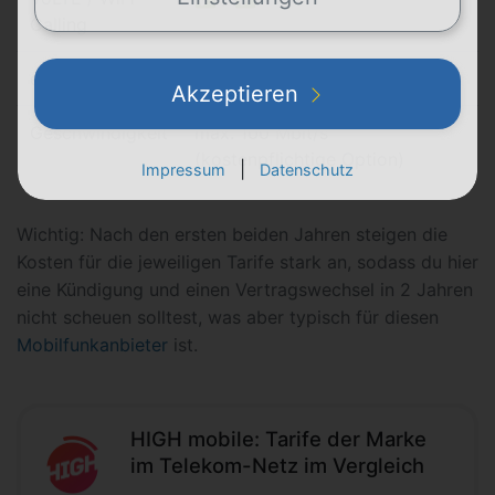
Calling
eSIM
✅
Akzeptieren
Geschwindigkeit
max. 100 Mbit/s
(kostenpflichtige Option)
|
Impressum
Datenschutz
Wichtig: Nach den ersten beiden Jahren steigen die
Kosten für die jeweiligen Tarife stark an, sodass du hier
eine Kündigung und einen Vertragswechsel in 2 Jahren
nicht scheuen solltest, was aber typisch für diesen
Mobilfunkanbieter
ist.
HIGH mobile: Tarife der Marke
im Telekom-Netz im Vergleich