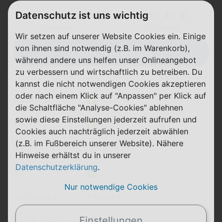
12,49 €
Datenschutz ist uns wichtig
0,00 €
ab
einmalig
pro Monat
Wir setzen auf unserer Website Cookies ein. Einige
von ihnen sind notwendig (z.B. im Warenkorb),
Zum Angebot
während andere uns helfen unser Onlineangebot
zu verbessern und wirtschaftlich zu betreiben. Du
kannst die nicht notwendigen Cookies akzeptieren
oder nach einem Klick auf "Anpassen" per Klick auf
Allnet-Flat
✅
die Schaltfläche "Analyse-Cookies" ablehnen
sowie diese Einstellungen jederzeit aufrufen und
SMS-Flat
✅
Cookies auch nachträglich jederzeit abwählen
(z.B. im Fußbereich unserer Website). Nähere
Netz
Telekom (D1)
Hinweise erhältst du in unserer
Datenschutzerklärung
.
5G
✅
Nur notwendige Cookies
Vertragsart
Postpaid
Einstellungen
VoLTE / WiFi-
✅ / ✅