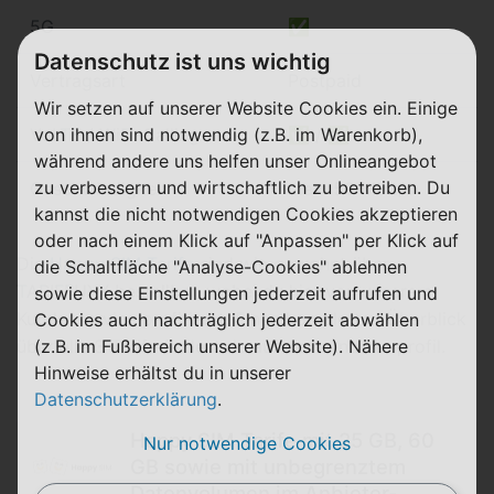
5G
✅
Datenschutz ist uns wichtig
Vertragsart
Postpaid
Wir setzen auf unserer Website Cookies ein. Einige
VoLTE / WiFi-Calling
✅ / ✅
von ihnen sind notwendig (z.B. im Warenkorb),
während andere uns helfen unser Onlineangebot
zu verbessern und wirtschaftlich zu betreiben. Du
Geschwindigkeit
max. 50 Mbit/s
kannst die nicht notwendigen Cookies akzeptieren
oder nach einem Klick auf "Anpassen" per Klick auf
Die
Happy SIM Tarife
sind wie gewohnt über
die Schaltfläche "Analyse-Cookies" ablehnen
TARIFFUXX bestellbar, wobei du hier von unserem
sowie diese Einstellungen jederzeit aufrufen und
Kundenservice profitierst. Einen kompletten Überblick
Cookies auch nachträglich jederzeit abwählen
über alle 3 Tarife findest du auf dem Anbieterprofil.
(z.B. im Fußbereich unserer Website). Nähere
Hinweise erhältst du in unserer
Datenschutzerklärung
.
Happy SIM Tarife mit 25 GB, 60
Nur notwendige Cookies
GB sowie mit unbegrenztem
Datenvolumen im Anbieter-