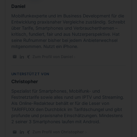
Daniel
Mobilfunkexperte und im Business Development für die
Entwicklung praxisnaher Vergleiche zuständig. Schreibt
über Tarife, Smartphones und Verbraucherthemen –
kritisch, fundiert, fair und aus Nutzerperspektive. Hat
seine Rufnummer bisher bei jedem Anbieterwechsel
mitgenommen. Nutzt ein iPhone.
Zum Profil von Daniel
E-Mail an Daniel
LinkedIn-Profil von Daniel
Xing-Profil von Daniel
UNTERSTÜTZT VON
Christopher
Spezialist für Smartphones, Mobilfunk- und
Festnetztarife sowie alles rund um IPTV und Streaming.
Als Online-Redakteur behält er für die Leser von
TARIFFUXX den Durchblick im Tarifdschungel und gibt
profunde und praxisnahe Einschätzungen. Mindestens
2 seiner 3 Smartphones laufen mit Android.
Zum Profil von Christopher
E-Mail an Christopher
LinkedIn-Profil von Christopher
Xing-Profil von Christopher