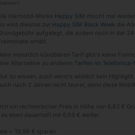
ualisiert
Die Klarmobil-Marke
Happy SIM
mischt mal wieder
So wird diesmal zur
Happy SIM Black Week
die All
Grundgebühr aufgelegt, die zudem noch in der 24
Freimonate erhält.
Beim monatlich kündbaren Tarif gibt's keine Freimon
eine Alternative zu anderen
Tarifen im Telefónica
Gut zu wissen, auch wenn's wirklich kein Highlight 
auch nach 2 Jahren nicht teurer, denn diese Mobilf
urch ein rechnerischer Preis in Höhe von 6,82 € G
es eben dauerhaft mit 6,99 € weiter.
ate = 19,98 € sparen