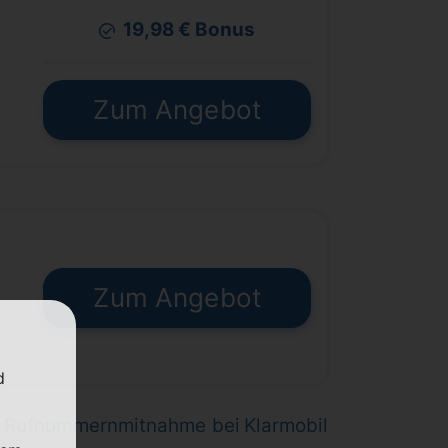
19,98 € Bonus
€
Zum Angebot
Zum Angebot
€
d
e
Rufnummernmitnahme bei Klarmobil