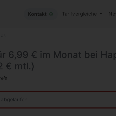
Tarifvergleiche
Ne
Kontakt
⦿
 GB
für 6,99 € im Monat bei Ha
 € mtl.)
reis
r abgelaufen