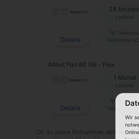
24 Monat
Laufzeit
Details
Telefónica (o
Allnet Flat 60 GB - Flex
1 Monat
Laufzeit
Dat
Details
Telefónica (o
Wir s
notwe
Ob du deine Rufnummer aktuell mitne
Onlin