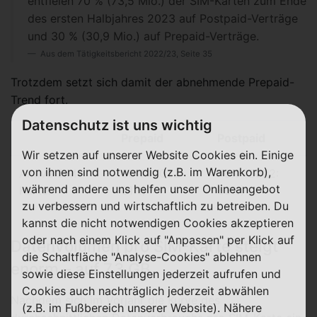
entfielen 70 % (73,5 Mio.) der SIM-Karten zum Ende
des ersten Halbjahres 2023 auf Postpaid-Verträge
und 30 % (30,9 Mio.) auf Prepaid-Verträge.
Aus dem Tätigkeitsbericht 2022/23, Seite 35
Trotzdem setzt sich damit der abnehmende Prepaid-
Trend fort.
Datenschutz ist uns wichtig
Prepaid
Postpaid
Wir setzen auf unserer Website Cookies ein. Einige
von ihnen sind notwendig (z.B. im Warenkorb),
Aktive SIM-
30% (2022:
70% (2022:
während andere uns helfen unser Onlineangebot
Karten
31%)
69%)
zu verbessern und wirtschaftlich zu betreiben. Du
kannst die nicht notwendigen Cookies akzeptieren
oder nach einem Klick auf "Anpassen" per Klick auf
Datenvolumen pro SIM-Karte steigt
die Schaltfläche "Analyse-Cookies" ablehnen
enorm – auf 7,3 GB
sowie diese Einstellungen jederzeit aufrufen und
Cookies auch nachträglich jederzeit abwählen
Nachdem sich im Vorjahr die Kurve des
(z.B. im Fußbereich unserer Website). Nähere