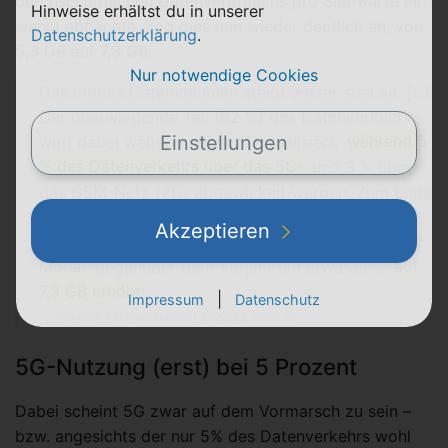
durchschnittlichen Datenverbrauchs pro SIM-Karte ein
Hinweise erhältst du in unserer
wenig abflachte, zog dies nun wieder deutlich an, von
Datenschutzerklärung
.
5,3 GB auf 7,3 GB.
Nur notwendige Cookies
Das mobile Datenvolumen steigt weiter steil an. [...]
Der überwiegende Teil (92 %) des Datenverkehrs
Einstellungen
wird dabei weiterhin über LTE realisiert,
während 5
% des Datenverkehrs über das 5G-
und 3 % über
das GSM-Netz (2G) abgewickelt werden. Zum Ende
des Jahres 2023 hat sich das
durchschnittlich
Akzeptieren
genutzte Datenvolumen pro aktiver SIM-Karte und
Monat
gegenüber dem Vorjahr um etwa 38 %
auf
7,3 GB erhöht
.
|
Impressum
Datenschutz
Aus dem Tätigkeitsbericht 2022/23, Seite 36
5G-Nutzung (erst) bei 5 Prozent
Dabei scheint 5G zwar auf dem Vormarsch zu sein –
bzw. angesichts der nur 5% des Datenverkehrs wohl