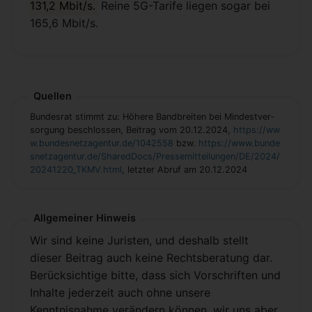
131,2 Mbit/s.
Reine 5G-Tarife liegen sogar bei
165,6 Mbit/s.
Quellen
Bun­des­rat stimmt zu: Hö­he­re Band­brei­ten bei Min­dest­ver­
sor­gung be­schlos­sen, Beitrag vom 20.12.2024,
https://ww
w.bundesnetzagentur.de/1042558
bzw.
https://www.bunde
snetzagentur.de/SharedDocs/Pressemitteilungen/DE/2024/
20241220_TKMV.html
, letzter Abruf am 20.12.2024
Allgemeiner Hinweis
Wir sind keine Juristen, und deshalb stellt
dieser Beitrag auch keine Rechtsberatung dar.
Berücksichtige bitte, dass sich Vorschriften und
Inhalte jederzeit auch ohne unsere
Kenntnisnahme verändern können, wir uns aber