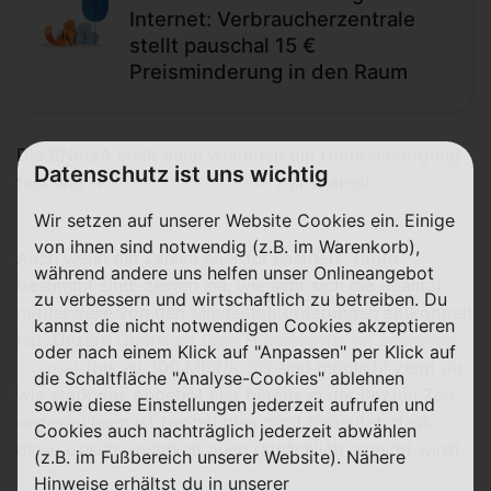
Internet: Verbraucherzentrale
stellt pauschal 15 €
Preisminderung in den Raum
Die BNetzA stellt auch weiterhin die Unterversorgung
Datenschutz ist uns wichtig
fest und ➜
veröffentlicht diese
transparent.
Wir setzen auf unserer Website Cookies ein. Einige
von ihnen sind notwendig (z.B. im Warenkorb),
Auch wenn die Zahlen eher für Festnetz-Tarife
während andere uns helfen unser Onlineangebot
bestimmt sind, zeigen sie, wie sehr sich die Realität
zu verbessern und wirtschaftlich zu betreiben. Du
mittlerweile von den Mindestanforderungen entkoppelt
kannst die nicht notwendigen Cookies akzeptieren
hat. Unsere
Übersicht über Handytarife mit schnellem
oder nach einem Klick auf "Anpassen" per Klick auf
Internet
(bis zu 300 Mbit/s. 5G sind möglich) zeigt dir,
die Schaltfläche "Analyse-Cookies" ablehnen
wie stark das Angebot hier bereits in der letzten Zeit
sowie diese Einstellungen jederzeit aufrufen und
angewachsen ist (wobei dies nicht bedeutet, dass
Cookies auch nachträglich jederzeit abwählen
diese Geschwindigkeit auch tatsächlich erreicht wird).
(z.B. im Fußbereich unserer Website). Nähere
Hinweise erhältst du in unserer