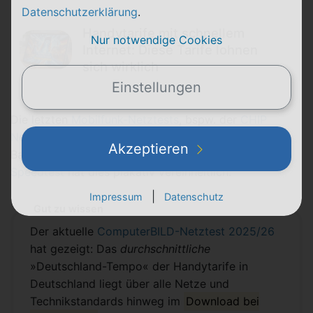
Datenschutzerklärung
.
Handytarife mit schnellem
Nur notwendige Cookies
Internet: Diese Tarife lohnen
sich wirklich
Einstellungen
Die letzten
Mobilfunk-Netztests
, bspw. der
CHIP
Netztest
, zeigten besonders hohe durchschnittliche
Akzeptieren
Bandbreiten für Handytarife. Der
ComputerBILD-
Speedtest
hat dies plakativ vereinheitlich.
|
Impressum
Datenschutz
Gut zu wissen
Der aktuelle
ComputerBILD-Netztest 2025/26
hat gezeigt: Das
durchschnittliche
»Deutschland-Tempo« der Handytarife in
Deutschland liegt über alle Netze und
Technikstandards hinweg im
Download bei