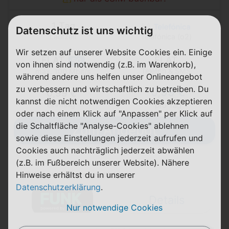
1 Tag
Datenschutz ist uns wichtig
Laufzeit
Telefónica (o2)
Wir setzen auf unserer Website Cookies ein. Einige
FLAT
FLAT
5G
von ihnen sind notwendig (z.B. im Warenkorb),
Telefon & SMS
max. 100 Mbit/s
während andere uns helfen unser Onlineangebot
zu verbessern und wirtschaftlich zu betreiben. Du
0,99 €
0,99 €
kannst die nicht notwendigen Cookies akzeptieren
einmalig
pro Tag
oder nach einem Klick auf "Anpassen" per Klick auf
die Schaltfläche "Analyse-Cookies" ablehnen
Zum Angebot
sowie diese Einstellungen jederzeit aufrufen und
Cookies auch nachträglich jederzeit abwählen
(z.B. im Fußbereich unserer Website). Nähere
Hinweise erhältst du in unserer
FUNK unlimited monatlich
Datenschutzerklärung
.
Details
Nur notwendige Cookies