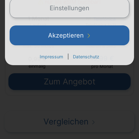
nur als eSIM buchbar!
Einstellungen
1 Monat
Laufzeit
Telefónica (o2)
Akzeptieren
FLAT
FLAT
5G
Telefon & SMS
max. 50 Mbit/s
|
Impressum
Datenschutz
19,99 €
0,99 €
einmalig
pro Monat
Zum Angebot
Vergleichen