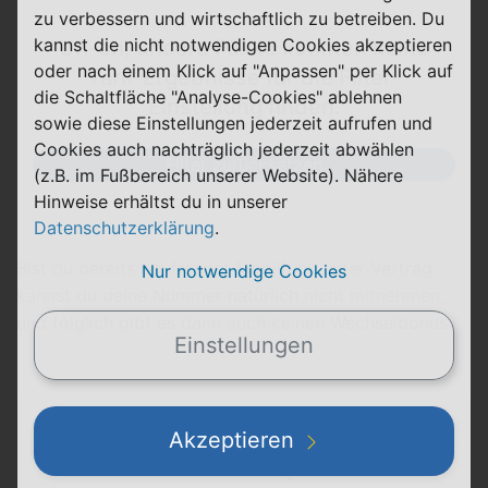
zu verbessern und wirtschaftlich zu betreiben. Du
kannst die nicht notwendigen Cookies akzeptieren
Uh-oh, unsere Füxxe konnten keine
oder nach einem Klick auf "Anpassen" per Klick auf
Tarif-Ergebnisse für die Filter-
die Schaltfläche "Analyse-Cookies" ablehnen
Einstellung finden.
sowie diese Einstellungen jederzeit aufrufen und
Cookies auch nachträglich jederzeit abwählen
Filter zurücksetzen
(z.B. im Fußbereich unserer Website). Nähere
Hinweise erhältst du in unserer
Datenschutzerklärung
.
Bist du bereits bei freenet Mobilfunk unter Vertrag,
Nur notwendige Cookies
kannst du deine Nummer natürlich nicht mitnehmen,
und folglich gibt es dann auch keinen Wechselbonus.
Einstellungen
Rufnummernmitnahme zu
Akzeptieren
freenet als einfache Schritt-für-
Schritt-Anleitung