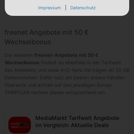
|
Impressum
Datenschutz
freenet Angebote mit 50 €
Wechselbonus
Die weiteren
freenet-Angebote mit 50 €
Wechselbonus
findest du ebenfalls in der Tarifwelt
des Anbieters, und zwar in D-Netz-Verträgen ab 20 GB
Datenvolumen. Dafür nutz am besten unsere Händler-
Übersicht und achten auf den jeweiligen Bonus:
TARIFFUXX rechnet diesen entsprechend ein.
MediaMarkt Tarifwelt Angebote
im Vergleich: Aktuelle Deals