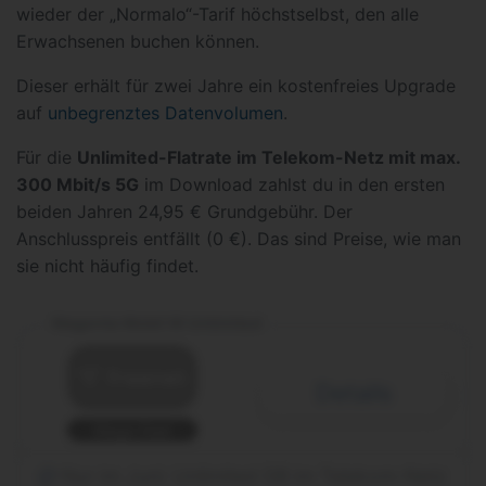
wieder der „Normalo“-Tarif höchstselbst, den alle
Erwachsenen buchen können.
Dieser erhält für zwei Jahre ein kostenfreies Upgrade
auf
unbegrenztes Datenvolumen
.
Für die
Unlimited-Flatrate im Telekom-Netz mit max.
300 Mbit/s 5G
im Download zahlst du in den ersten
beiden Jahren 24,95 € Grundgebühr. Der
Anschlusspreis entfällt (0 €). Das sind Preise, wie man
sie nicht häufig findet.
Magenta Mobil M Unlimited
Details
Mega Deal
Nur im Juni: Unlimited GB im Telekom-Netz