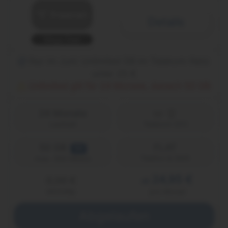
Details
Mega Deal
Nur im Juni: Unlimited GB im Telekom-Netz
unter 25 €
Unlimited gilt für 24 Monate, danach 50 GB
24 Monate
Laufzeit
Telekom (D1)
50 GB
FLAT
5G
Telefon & SMS
max. 300 Mbit/s
24,95 €
0,00 €
ab
einmalig
pro Monat
Abgelaufen