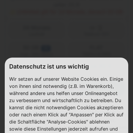
unter 25 €
Unlimited gilt für 24 Monate, danach 50 GB
24 Monate
Laufzeit
Telekom (D1)
50 GB
FLAT
5G
Telefon & SMS
max. 300 Mbit/s
24,95 €
Datenschutz ist uns wichtig
0,00 €
ab
einmalig
pro Monat
Wir setzen auf unserer Website Cookies ein. Einige
von ihnen sind notwendig (z.B. im Warenkorb),
Abgelaufen
während andere uns helfen unser Onlineangebot
zu verbessern und wirtschaftlich zu betreiben. Du
kannst die nicht notwendigen Cookies akzeptieren
Für die
Rufnummernmitnahme in den freenet-Tarif
gilt:
oder nach einem Klick auf "Anpassen" per Klick auf
Bist du bereits bei freenet im D1-Netz unterwegs,
die Schaltfläche "Analyse-Cookies" ablehnen
kannst du deine bestehende Nummer nicht mitnehmen.
sowie diese Einstellungen jederzeit aufrufen und