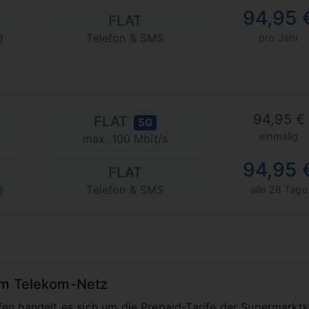
94,95 
FLAT
)
Telefon & SMS
pro Jahr
94,95 €
FLAT
5G
einmalig
max. 100 Mbit/s
94,95 
FLAT
)
Telefon & SMS
alle 28 Tage
im Telekom-Netz
en handelt es sich um die Prepaid-Tarife der Supermarktk