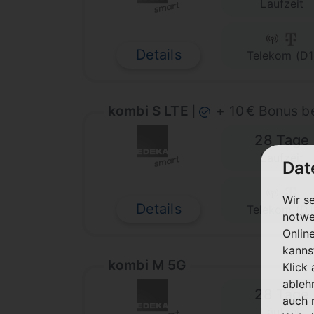
Laufzeit
Details
Telekom (D1
kombi S LTE
+ 10 € Bonus 
|
28 Tage
Laufzeit
Dat
Wir s
Details
Telekom (D1
notwe
Onlin
kanns
kombi M 5G
Klick
ableh
28 Tage
auch 
Laufzeit