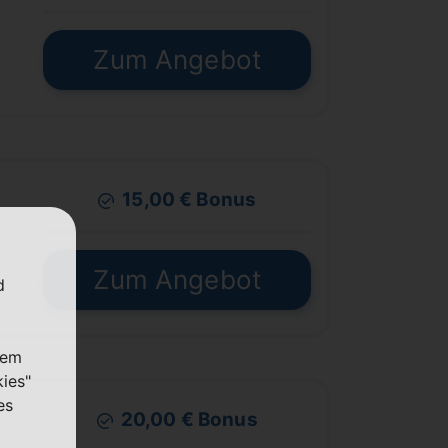
Zum Angebot
15,00 € Bonus
Zum Angebot
d
nem
kies"
es
20,00 € Bonus