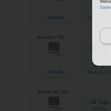
Websi
Daten
Details
Telekom (D1
kombi L 5G
28 Tage
Laufzeit
Details
Telekom (D1
kombi XL 5G
28 Tage
Laufzeit