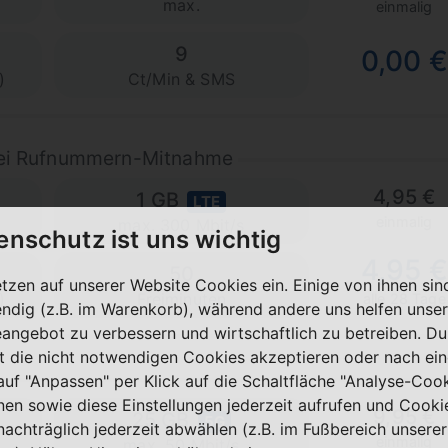
max.
einmalig
9
0,00 €
)
Ct/Min & SMS
bei Rufnummern-Mitnahme
4,95 €
1 GB
LTE
einmalig
max. 300 Mbit/s
enschutz ist uns wichtig
4,95 €
50
etzen auf unserer Website Cookies ein. Einige von ihnen sin
)
Freiminuten
alle 28 Tage
ndig (z.B. im Warenkorb), während andere uns helfen unser
eangebot zu verbessern und wirtschaftlich zu betreiben. Du
t die nicht notwendigen Cookies akzeptieren oder nach ei
 auf "Anpassen" per Klick auf die Schaltfläche "Analyse-Coo
nen sowie diese Einstellungen jederzeit aufrufen und Cooki
9,95 €
25 GB
5G
nachträglich jederzeit abwählen (z.B. im Fußbereich unserer
einmalig
max. 50 Mbit/s