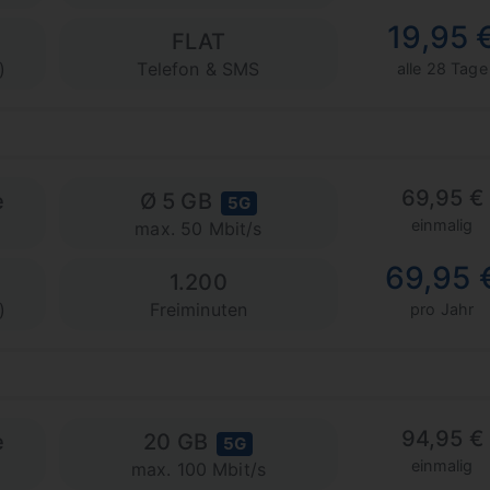
19,95 
FLAT
)
Telefon & SMS
alle 28 Tage
69,95 €
e
Ø 5 GB
5G
einmalig
max. 50 Mbit/s
69,95 
1.200
)
Freiminuten
pro Jahr
94,95 €
e
20 GB
5G
einmalig
max. 100 Mbit/s