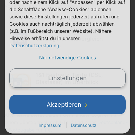
oder nach einem Klick auf "Anpassen" per Klick auf
Vergleich bereits berücksichtigt.
die Schaltfläche "Analyse-Cookies" ablehnen
sowie diese Einstellungen jederzeit aufrufen und
Cookies auch nachträglich jederzeit abwählen
(z.B. im Fußbereich unserer Website). Nähere
1&1 Handy-Angebote mit
Hinweise erhältst du in unserer
Vertrag im Preisvergleich
Datenschutzerklärung
.
Nur notwendige Cookies
1&1 Festnetz-Tarife (DSL,
Einstellungen
Glasfaser) im Überblick
Akzeptieren
Du möchtest preiswert an ein Trikot kommen? Eine
Alternative bietet derzeit der Händler LogiTel mit
einem günstigen allmobil-Tarif und einer
Deutschland-
|
Impressum
Datenschutz
Trikotzugabe für 1 €
.