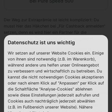
bei Pure Speed 500
Der Weg zur Extraprämie ist leicht kompliziert: Du
musst hier das Häkchen bei „Für Cashback anmelden“
setzen, denn es wird hier ein Partner für die
Abwicklung der Geld-zurück-Prämie eingesetzt.
Datenschutz ist uns wichtig
Setzen Sie das Häkchen vor der Bestellung und
Wir setzen auf unserer Website Cookies ein. Einige
stimmen damit der Datenweitergabe an unseren
von ihnen sind notwendig (z.B. im Warenkorb),
Partner Aklamio GmbH zu. Sie bekommen
während andere uns helfen unser Onlineangebot
automatisch nach der Bestellung eine Mail von
zu verbessern und wirtschaftlich zu betreiben. Du
unserem Service Partner Aklamio GmbH. Nach der
kannst die nicht notwendigen Cookies akzeptieren
Prüfung des Vertragsabschlusses und Ablauf der
oder nach einem Klick auf "Anpassen" per Klick auf
gesetzlichen Widerrufsfrist gibt PŸUR die
die Schaltfläche "Analyse-Cookies" ablehnen
Prämienauszahlung an Aklamio frei. Die Bestätigung
sowie diese Einstellungen jederzeit aufrufen und
erfolgt in der Regel etwa zehn bis zwölf Wochen
Cookies auch nachträglich jederzeit abwählen
nach Freischaltung des Anschlusses, kann aber in
(z.B. im Fußbereich unserer Website). Nähere
Einzelfällen bis zu vier Monate dauern. Nachdem