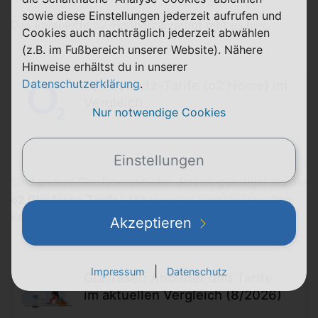
sowie diese Einstellungen jederzeit aufrufen und
Das
komplette
o2-Festnetzangebot gibt es hier:
Cookies auch nachträglich jederzeit abwählen
(z.B. im Fußbereich unserer Website). Nähere
Hinweise erhältst du in unserer
Datenschutzerklärung
.
o2 Festnetz-Tarife (o2 Home) im
Vergleich
Nur notwendige Cookies
Einstellungen
Sind andere Glasfaseranbieter derzeit günstiger als die
o2 Glasfaser-Tarife
? Mit unserem Vergleichsrechner
kannst du auch dies überwachen:
Akzeptieren
|
Impressum
Datenschutz
Glasfaser: Anbieter und Tarife
im aktuellen Vergleich (8/2026)