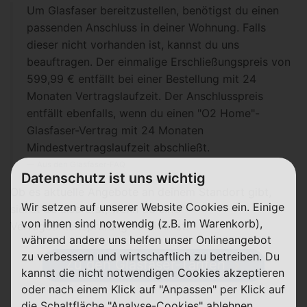
Um Glasfaser bereitzustellen, benötigst du einen
passenden Anschluss in deiner Wohnung. Falls
dieser nicht vorhanden ist, kannst du uns
beauftragen. Der einmalige Erschließungspreis von
599,99 € entfällt bei einer Bestellung mit 24
Monaten Vertragslaufzeit. Der Anschlusspreis
entfällt ebenfalls, wenn du einen "O2 Home"-
Glasfaser-Vertrag mit 24 Monaten
Mindestvertragslaufzeit abschließt.
Aus den Glasfaser-FAQ
Datenschutz ist uns wichtig
Ob es aktuelle Angebote an deinem Standort gibt,
Wir setzen auf unserer Website Cookies ein. Einige
siehst du also erst, wenn du eine
von ihnen sind notwendig (z.B. im Warenkorb),
Verfügbarkeitsprüfung vornimmst.
während andere uns helfen unser Onlineangebot
zu verbessern und wirtschaftlich zu betreiben. Du
Zu den Glasfaser-Tarifen
kannst die nicht notwendigen Cookies akzeptieren
oder nach einem Klick auf "Anpassen" per Klick auf
die Schaltfläche "Analyse-Cookies" ablehnen