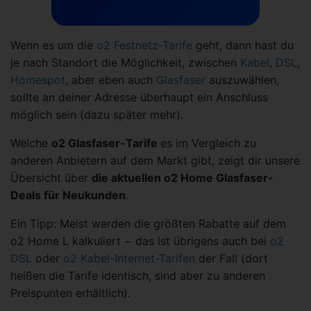
Wenn es um die
o2 Festnetz-Tarife
geht, dann hast du
je nach Standort die Möglichkeit, zwischen
Kabel
,
DSL
,
Homespot
, aber eben auch
Glasfaser
auszuwählen,
sollte an deiner Adresse überhaupt ein Anschluss
möglich sein (dazu später mehr).
Welche
o2
Glasfaser-Tarife
es im Vergleich zu
anderen Anbietern auf dem Markt gibt, zeigt dir unsere
Übersicht über
die aktuellen o2 Home Glasfaser-
Deals für Neukunden
.
Ein Tipp: Meist werden die größten Rabatte auf dem
o2 Home L kalkuliert − das ist übrigens auch bei
o2
DSL
oder
o2 Kabel-Internet-Tarifen
der Fall (dort
heißen die Tarife identisch, sind aber zu anderen
Preispunten erhältlich).