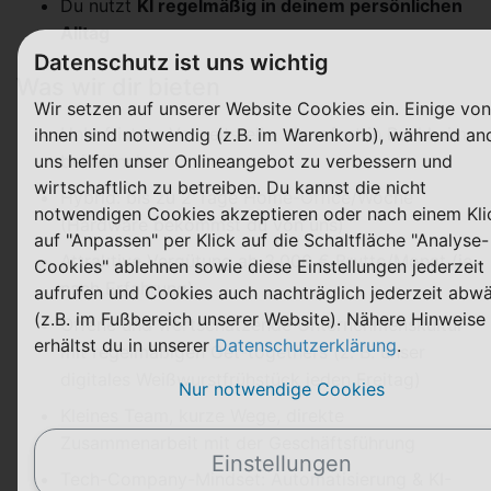
Du nutzt
KI regelmäßig in deinem persönlichen
Alltag
Datenschutz ist uns wichtig
Was wir dir bieten
Wir setzen auf unserer Website Cookies ein. Einige von
Unbefristete Vollzeitstelle, ab sofort in Puchheim
ihnen sind notwendig (z.B. im Warenkorb), während an
uns helfen unser Onlineangebot zu verbessern und
bei München
wirtschaftlich zu betreiben. Du kannst die nicht
Hybrid: bis zu 2 Tage Home-Office/Woche
notwendigen Cookies akzeptieren oder nach einem Kli
(Hardware bekommst du von uns)
auf "Anpassen" per Klick auf die Schaltfläche "Analyse-
Attraktive Vergütung ab 3.000 € Brutto/Monat (je
Cookies" ablehnen sowie diese Einstellungen jederzeit
nach Erfahrung)
aufrufen und Cookies auch nachträglich jederzeit abw
(z.B. im Fußbereich unserer Website). Nähere Hinweise
Offene und wertschätzende Unternehmenskultur
erhältst du in unserer
Datenschutzerklärung
.
mit regelmäßigen Get-togethers (z. B. unser
digitales Weißwurstfrühstück jeden Freitag)
Nur notwendige Cookies
Kleines Team, kurze Wege, direkte
Zusammenarbeit mit der Geschäftsführung
Einstellungen
Tech-Company-Mindset: Automatisierung & KI-