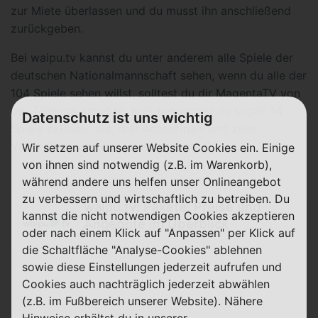
zur Miete überlassen und du musst ihn anschließend
zurückgeben.
Bei waipu.tv kannst du unter anderem alle Spiele der
deutschen Nationalmannschaft sehen, wenn du alle der
104 Spiele sehen willst, solltest du dir MagentaTV von
der Telekom ansehen. Hier bekommst du sogar 44
Datenschutz ist uns wichtig
Spiele exklusiv, u.a. drei Achtelfinals und zwei
Viertelfinals und das Spiel um Platz 3.
Wir setzen auf unserer Website Cookies ein. Einige
von ihnen sind notwendig (z.B. im Warenkorb),
während andere uns helfen unser Onlineangebot
Weiterlesen
zu verbessern und wirtschaftlich zu betreiben. Du
waipu.tv: Pakete, Preise und
kannst die nicht notwendigen Cookies akzeptieren
Angebote im Überblick
oder nach einem Klick auf "Anpassen" per Klick auf
die Schaltfläche "Analyse-Cookies" ablehnen
sowie diese Einstellungen jederzeit aufrufen und
Cookies auch nachträglich jederzeit abwählen
(z.B. im Fußbereich unserer Website). Nähere
Hinweise erhältst du in unserer