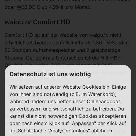
oder WEB.DE Club 4,99 € pro Monat.
waipu.tv Comfort HD
Comfort HD ist auf der Website von waipu.tv nicht
erhältlich, es bietet ebenfalls mehr als 250 TV-Sender,
50 Stunden Aufnahmespeicher und 2 gleichzeitige
Streams. Der zentrale Unterschied ist die Full-HD-
Qualität. Die Preise: 7,99 € pro Monat mit GMX
FreeMail/WEB.DE FreeMail und 7,49 € pro Monat mit
Datenschutz ist uns wichtig
GMX Premium/WEB.DE Club.
Wir setzen auf unserer Website Cookies ein. Einige
von ihnen sind notwendig (z.B. im Warenkorb),
waipu.tv Perfect Plus
während andere uns helfen unser Onlineangebot
Perfect Plus ist das größte der 3 beworbenen Pakete.
zu verbessern und wirtschaftlich zu betreiben. Du
kannst die nicht notwendigen Cookies akzeptieren
Enthalten sind mehr als 300 TV-Sender, darunter mehr
oder nach einem Klick auf "Anpassen" per Klick auf
als 70 Pay-TV-Sender, Full-HD-Qualität, 150 Stunden
die Schaltfläche "Analyse-Cookies" ablehnen
Aufnahmen und bis zu 4 gleichzeitige Streams. Nach