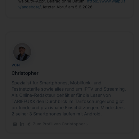
waipu.tv-App“, Beitrag ohne Datum,
https://www.waipu.t
v/angebote/
, letzter Abruf am 5.6.2026
CB
VON
Christopher
Spezialist für Smartphones, Mobilfunk- und
Festnetztarife sowie alles rund um IPTV und Streaming.
Als Online-Redakteur behält er für die Leser von
TARIFFUXX den Durchblick im Tarifdschungel und gibt
profunde und praxisnahe Einschätzungen. Mindestens
2 seiner 3 Smartphones laufen mit Android.
Zum Profil von Christopher
E-Mail an Christopher
LinkedIn-Profil von Christopher
Xing-Profil von Christopher