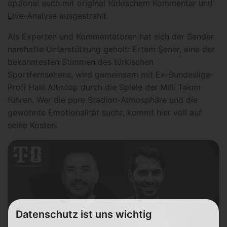
optional auch mit original türkischem Kommentar und
Live-Analyse ausgestrahlt.
Als Experten und Kommentatoren hat sich der Sender
namhafte Unterstützung geholt: Ertem Şener, eine der
bekanntesten Stimmen des türkischen
Sportfernsehens, wird gemeinsam mit Ex-Bundesliga-
Profi Halil Altıntop durch die Spiele der Milli Takım
führen. Wer die pure Stadion-Atmosphäre und die
gewohnte Emotionalität sucht, kommt hier voll auf
seine Kosten.
Datenschutz ist uns wichtig