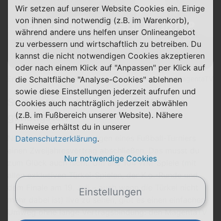
Wir setzen auf unserer Website Cookies ein. Einige
von ihnen sind notwendig (z.B. im Warenkorb),
während andere uns helfen unser Onlineangebot
zu verbessern und wirtschaftlich zu betreiben. Du
kannst die nicht notwendigen Cookies akzeptieren
oder nach einem Klick auf "Anpassen" per Klick auf
die Schaltfläche "Analyse-Cookies" ablehnen
Ertem Şener und Halil Altintop als Moderatoren bei MagentaTV
sowie diese Einstellungen jederzeit aufrufen und
So siehst du die komplette WM am
Cookies auch nachträglich jederzeit abwählen
(z.B. im Fußbereich unserer Website). Nähere
günstigsten
Hinweise erhältst du in unserer
Niemand möchte nur wegen eines Fußball-Turniers
Datenschutzerklärung
.
einen Zweijahresvertrag abschließen. Das musst du
Nur notwendige Cookies
zum Glück auch nicht. Um alle 104 WM-Spiele (mit
allen exklusiven Türkei-Spielen, der K.o.-Runde und
dem Finale am 19. Juli – auch wenn die Türkei nicht
Einstellungen
mehr dabei ist) live zu sehen, gibt es einen einfachen
Umweg ohne lange Vertragsbindung: den MagentaTV