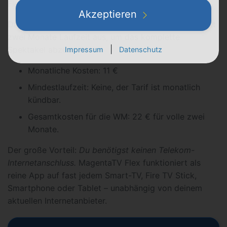
Flex Tarif.
Akzeptieren
Da das Turnier genau fünf Wochen läuft, reichen exakt
zwei Monate Laufzeit aus, um das komplette
|
Spektakel abzudecken.
Impressum
Datenschutz
Monatliche Kosten: 11 €
Mindestlaufzeit: Keine, der Tarif ist monatlich
kündbar.
Gesamtkosten für die WM: 22 € für volle zwei
Monate.
Der große Vorteil:
Du benötigst keinen Telekom-
Internetanschluss.
MagentaTV Flex funktioniert als
reine App auf fast jedem Smart-TV, Fire TV Stick,
Smartphone oder Tablet – unabhängig von deinem
aktuellen Internetanbieter.