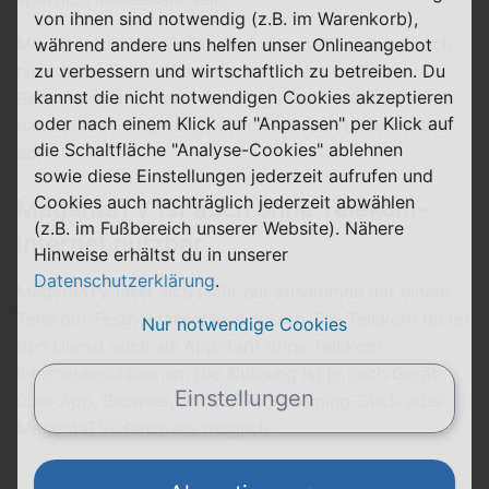
von ihnen sind notwendig (z.B. im Warenkorb),
Mit dem Achtelfinale ist die Exklusiv-Verteilung noch
während andere uns helfen unser Onlineangebot
zu verbessern und wirtschaftlich zu betreiben. Du
nicht beendet. Im Viertelfinale laufen 2 weitere
kannst die nicht notwendigen Cookies akzeptieren
Begegnungen exklusiv bei MagentaTV. Welche Spiele
oder nach einem Klick auf "Anpassen" per Klick auf
das konkret sind, hängt vom weiteren Turnierverlauf
die Schaltfläche "Analyse-Cookies" ablehnen
ab.
sowie diese Einstellungen jederzeit aufrufen und
Cookies auch nachträglich jederzeit abwählen
MagentaTV ist auch ohne Telekom-
(z.B. im Fußbereich unserer Website). Nähere
Internet nutzbar
Hinweise erhältst du in unserer
Datenschutzerklärung
.
MagentaTV lässt sich nicht nur zusammen mit einem
Telekom-Festnetzanschluss nutzen. Die Telekom bietet
Nur notwendige Cookies
den Dienst auch als App-Tarif ohne Telekom-
Internetanschluss an. Die Nutzung ist je nach Gerät
Einstellungen
über App, Browser, Smart-TV, Streaming-Stick oder
MagentaTV-Hardware möglich.
Weiterlesen