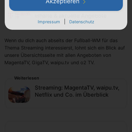
Akzeptieren
MagentaTV: Tarife, Kosten,
Inhalte & aktuelle Angebote
|
Impressum
Datenschutz
Wenn du dich auch abseits der Fußball-WM für das
Thema Streaming interessierst, lohnt sich ein Blick auf
unsere Übersichtsseite mit allen Angeboten von
MagentaTV, GigaTV, waipu.tv und o2 TV.
Weiterlesen
Streaming: MagentaTV, waipu.tv,
Netflix und Co. im Überblick