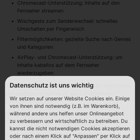
Chromecast-Unterstützung: Inhalte auf den
Fernseher streamen
Wischgeste zum Senderwechsel: schnelles
Umschalten per Fingerwisch
Filtermöglichkeiten: gezielte Suche nach Genres
und Kategorien
AirPlay- und Chromecast-Unterstützung: um
Inhalte kabellos auf dem Fernseher
wiederzugeben
Datenschutz ist uns wichtig
Du kannst bis zu drei Geräte mit der App registrieren,
gleichzeitiges Streamen ist auf 2 Endgeräten
Wir setzen auf unserer Website Cookies ein. Einige
gleichzeitig möglich.
von ihnen sind notwendig (z.B. im Warenkorb),
während andere uns helfen unser Onlineangebot
Die App steht im
Apple App Store
sowie in
Googles
zu verbessern und wirtschaftlich zu betreiben. Du
Play Store
zum Download parat.
kannst die nicht notwendigen Cookies akzeptieren
GigaTV ist die Streaming- und TV-Lösung von
oder nach einem Klick auf "Anpassen" per Klick auf