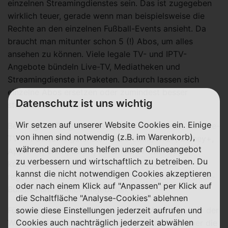
einzelnen Streamingdienstes sein. Das ist zugegeben
wirklich teuer, gerade wenn man beispielsweise die
Rechte an den einzelnen Fußball-Events ansieht. Da
braucht man mitunter schon 5 (!) Abos, um alles
ansehen zu können. Viele legale TV- und IPTV-
Angebote bündeln Live-TV, Mediatheken und
Streamingdienste in Paketen. Dadurch lassen sich
einzelne Abos ersetzen oder zumindest besser
Datenschutz ist uns wichtig
strukturieren.
Wir setzen auf unserer Website Cookies ein. Einige
Bei MagentaTV gibt es beispielsweise Pakete, die Live-
von ihnen sind notwendig (z.B. im Warenkorb),
TV mit Streamingdiensten wie Netflix, RTL+, Disney+,
während andere uns helfen unser Onlineangebot
Apple TV, WOW, DAZN, Paramount+ oder Joyn+
zu verbessern und wirtschaftlich zu betreiben. Du
kombinieren können. Auch waipu.tv arbeitet
kannst die nicht notwendigen Cookies akzeptieren
regelmäßig mit Rabattaktionen, Jahrespaketen, Stick-
oder nach einem Klick auf "Anpassen" per Klick auf
Bundles und Kombi-Angeboten.
die Schaltfläche "Analyse-Cookies" ablehnen
sowie diese Einstellungen jederzeit aufrufen und
Für Nutzer zählt dabei nicht nur der Monatspreis in der
Cookies auch nachträglich jederzeit abwählen
Werbung. Entscheidend ist der effektive Preis über die