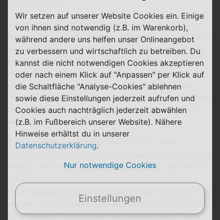
weitergegeben.
Wir setzen auf unserer Website Cookies ein. Einige
3.3 Im Rahmen der Reichweitenanalyse von Matomo
von ihnen sind notwendig (z.B. im Warenkorb),
werden die folgenden Daten verarbeitet: der von Ihnen
während andere uns helfen unser Onlineangebot
verwendete Browsertyp und die Browserversion, das
zu verbessern und wirtschaftlich zu betreiben. Du
von Ihnen verwendete Betriebssystem, Ihr
kannst die nicht notwendigen Cookies akzeptieren
Herkunftsland, Datum und Uhrzeit der Serveranfrage,
oder nach einem Klick auf "Anpassen" per Klick auf
die Anzahl der Besuche, Ihre Verweildauer auf der
die Schaltfläche "Analyse-Cookies" ablehnen
Website sowie die von Ihnen betätigten externen Links.
sowie diese Einstellungen jederzeit aufrufen und
Ihre IP-Adresse wird gekürzt, bevor sie gespeichert
Cookies auch nachträglich jederzeit abwählen
(z.B. im Fußbereich unserer Website). Nähere
wird.
Hinweise erhältst du in unserer
3.4 Matomo verwendet Cookies, die auf dem
Datenschutzerklärung
.
Computer der Nutzer gespeichert werden und die eine
Nur notwendige Cookies
Analyse der Benutzung des Widgets durch die Nutzer
ermöglichen. Dabei können aus den verarbeiteten
Daten pseudonyme Nutzungsprofile der Nutzer erstellt
Einstellungen
werden. Die Cookies haben eine Speicherdauer von
einer Woche. Die Logs mit den pseudonymen Daten