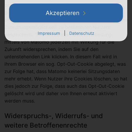
der Nutzer werden nach spätestens 6 Monaten
gelöscht oder alternativ anonymisiert (d.h. sie werden
Akzeptieren
ohne eine pseudonyme Nutzerkennung und damit ohne
Zuordnungsmöglichkeit zu bestimmten Nutzern
|
Impressum
Datenschutz
gespeichert). Sie können der Datenverarbeitung
mittels von Matomo jederzeit mit Wirkung für die
Zukunft widersprechen, indem Sie auf den
untenstehenden Link klicken. In diesem Fall wird in
ihrem Browser ein sog. Opt-Out-Cookie abgelegt, was
zur Folge hat, dass Matomo keinerlei Sitzungsdaten
mehr erhebt. Wenn Nutzer ihre Cookies löschen, so hat
dies jedoch zur Folge, dass auch das Opt-Out-Cookie
gelöscht wird und daher von Ihnen erneut aktiviert
werden muss.
Widerspruchs-, Widerrufs- und
weitere Betroffenenrechte